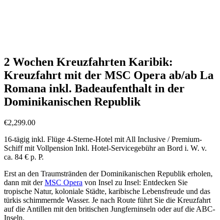
Südamerika-Kreuzfahrten inkl. Flug (21 Angebote)
Südamerika-Rundreisen All Inclusive (29 Angebote)
Südamerika-Rundreisen All Inclusive inkl. Flug (29
Angebote)
Südamerika-Rundreisen inkl. Flug (56 Angebote)
2 Wochen Kreuzfahrten Karibik:
Kreuzfahrt mit der MSC Opera ab/ab La
Romana inkl. Badeaufenthalt in der
Dominikanischen Republik
€
2,299.00
16-tägig inkl. Flüge 4-Sterne-Hotel mit All Inclusive / Premium-
Schiff mit Vollpension Inkl. Hotel-Servicegebühr an Bord i. W. v.
ca. 84 € p. P.
Erst an den Traumstränden der Dominikanischen Republik erholen,
dann mit der
MSC Opera
von Insel zu Insel: Entdecken Sie
tropische Natur, koloniale Städte, karibische Lebensfreude und das
türkis schimmernde Wasser. Je nach Route führt Sie die Kreuzfahrt
auf die Antillen mit den britischen Jungferninseln oder auf die ABC-
Inseln.