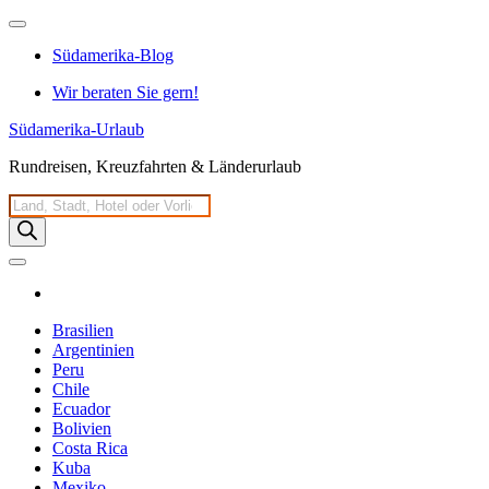
Zum
Inhalt
Südamerika-Blog
springen
Wir beraten Sie gern!
Südamerika-Urlaub
Rundreisen, Kreuzfahrten & Länderurlaub
Products
search
Brasilien
Argentinien
Peru
Chile
Ecuador
Bolivien
Costa Rica
Kuba
Mexiko