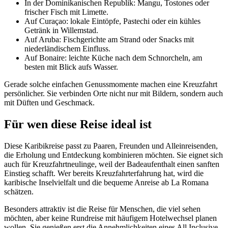
In der Dominikanischen Republik: Mangu, Tostones oder
frischer Fisch mit Limette.
Auf Curaçao: lokale Eintöpfe, Pastechi oder ein kühles
Getränk in Willemstad.
Auf Aruba: Fischgerichte am Strand oder Snacks mit
niederländischem Einfluss.
Auf Bonaire: leichte Küche nach dem Schnorcheln, am
besten mit Blick aufs Wasser.
Gerade solche einfachen Genussmomente machen eine Kreuzfahrt
persönlicher. Sie verbinden Orte nicht nur mit Bildern, sondern auch
mit Düften und Geschmack.
Für wen diese Reise ideal ist
Diese Karibikreise passt zu Paaren, Freunden und Alleinreisenden,
die Erholung und Entdeckung kombinieren möchten. Sie eignet sich
auch für Kreuzfahrtneulinge, weil der Badeaufenthalt einen sanften
Einstieg schafft. Wer bereits Kreuzfahrterfahrung hat, wird die
karibische Inselvielfalt und die bequeme Anreise ab La Romana
schätzen.
Besonders attraktiv ist die Reise für Menschen, die viel sehen
möchten, aber keine Rundreise mit häufigem Hotelwechsel planen
wollen. Sie genießen erst die Annehmlichkeiten eines All Inclusive