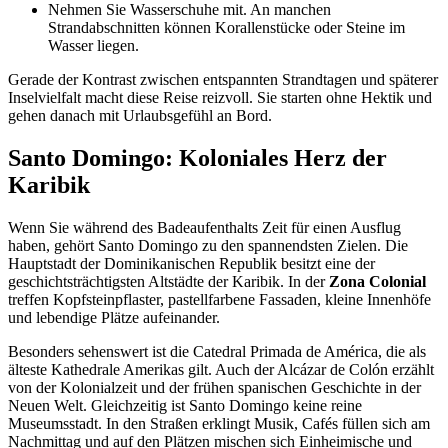
Nehmen Sie Wasserschuhe mit. An manchen
Strandabschnitten können Korallenstücke oder Steine im
Wasser liegen.
Gerade der Kontrast zwischen entspannten Strandtagen und späterer
Inselvielfalt macht diese Reise reizvoll. Sie starten ohne Hektik und
gehen danach mit Urlaubsgefühl an Bord.
Santo Domingo: Koloniales Herz der
Karibik
Wenn Sie während des Badeaufenthalts Zeit für einen Ausflug
haben, gehört Santo Domingo zu den spannendsten Zielen. Die
Hauptstadt der Dominikanischen Republik besitzt eine der
geschichtsträchtigsten Altstädte der Karibik. In der
Zona Colonial
treffen Kopfsteinpflaster, pastellfarbene Fassaden, kleine Innenhöfe
und lebendige Plätze aufeinander.
Besonders sehenswert ist die Catedral Primada de América, die als
älteste Kathedrale Amerikas gilt. Auch der Alcázar de Colón erzählt
von der Kolonialzeit und der frühen spanischen Geschichte in der
Neuen Welt. Gleichzeitig ist Santo Domingo keine reine
Museumsstadt. In den Straßen erklingt Musik, Cafés füllen sich am
Nachmittag und auf den Plätzen mischen sich Einheimische und