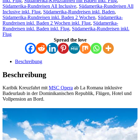
inkl. Flug
,
Südamerika-Kreuzfahrten mit Baden inkl. Flug
,
Südamerika-Rundreisen All Inclusive
,
Südamerika-Rundreisen All
Inclusive inkl. Flug
,
Südamerika-Rundreisen inkl. Baden
,
Südamerika-Rundreisen inkl. Baden 2 Wochen
,
Südamerika-
Rundreisen inkl. Baden 2 Wochen inkl. Flug
,
Südamerika-
Rundreisen inkl. Baden inkl. Flug
,
Südamerika-Rundreisen inkl.
Flug
Spread the love
Beschreibung
Beschreibung
Karibik Kreuzfahrt mit
MSC Opera
ab La Romana inklusive
Badeurlaub in der Dominikanischen Republik, Flügen, Hotel und
Vollpension an Bord.