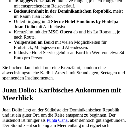
16 tägiges Reisepaket
inklusive Flügen, je nach Flugzeiten
mit entsprechendem Reiseverlauf.
Badeaufenthalt in der Dominikanischen Republik
, meist
im Raum Juan Dolio.
Unterbringung im
4 Sterne Hotel Emotions by Hodelpa
Juan Dolio
mit All Inclusive.
Kreuzfahrt mit der
MSC Opera
ab und bis La Romana, je
nach Route.
Vollpension an Bord
mit vielen Möglichkeiten für
Frühstück, Mittagessen und Abendessen.
Inklusive Hotel Servicegebühr an Bord im Wert von etwa 84
Euro pro Person.
Sie buchen damit nicht nur eine Kreuzfahrt, sondern eine
abwechslungsreiche Karibik Auszeit mit Strandtagen, Seetagen und
spannenden Inselmomenten.
Juan Dolio: Karibisches Ankommen mit
Meerblick
Juan Dolio liegt an der Südküste der Dominikanischen Republik
und ist ein guter Ort, um die Reise entspannt zu beginnen. Der
Küstenort ist ruhiger als
Punta Cana
, aber dennoch gut angebunden.
Der Strand zieht sich lang am Meer entlang und eignet sich