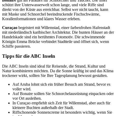
Bonaire
gilt als Paradies für Schnorchler und Taucher. Die Insel
schützt ihre Unterwasserwelt schon lange, und viele Riffe sind
direkt von der Küste aus erreichbar. Selbst wer nicht taucht, kann
mit Maske und Schnorchel beeindruckende Fischschwärme,
Korallenformationen und klares Wasser erleben.
Curaçao
begeistert mit Willemstad, einer farbenfrohen Hafenstadt
mit niederländisch karibischer Architektur. Die bunten Häuser an der
Handelskade sind ein berühmtes Fotomotiv. Die schwimmende
Königin Emma Brücke verbindet Stadtteile und öffnet sich, wenn
Schiffe passieren.
Tipps für die ABC Inseln
Die ABC Inseln sind ideal für Reisende, die Strand, Kultur und
Natur kombinieren möchten. Da die Sonne kräftig ist und das Klima
trockener wirkt, sollten Sie Ihre Tagesplanung bewusst gestalten.
Auf Aruba lohnt sich ein früher Besuch am Strand, bevor es
voller wird.
Auf Bonaire sollten Sie Schnorchelausrüstung einpacken oder
vor Ort ausleihen.
In Curaçao empfiehlt sich Zeit für Willemstad, aber auch für
kleinere Buchten außerhalb der Stadt.
Riffschonende Sonnencreme ist besonders wichtig, wenn Sie