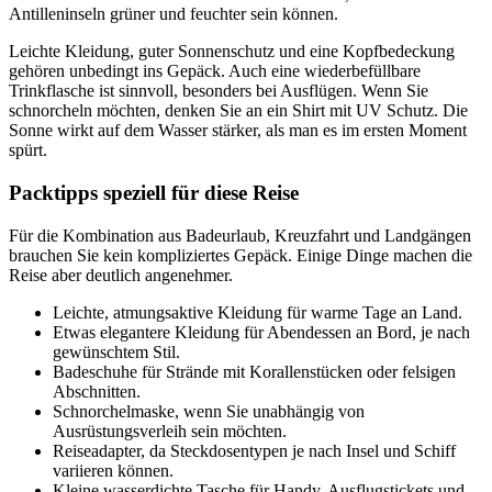
Antilleninseln grüner und feuchter sein können.
Leichte Kleidung, guter Sonnenschutz und eine Kopfbedeckung
gehören unbedingt ins Gepäck. Auch eine wiederbefüllbare
Trinkflasche ist sinnvoll, besonders bei Ausflügen. Wenn Sie
schnorcheln möchten, denken Sie an ein Shirt mit UV Schutz. Die
Sonne wirkt auf dem Wasser stärker, als man es im ersten Moment
spürt.
Packtipps speziell für diese Reise
Für die Kombination aus Badeurlaub, Kreuzfahrt und Landgängen
brauchen Sie kein kompliziertes Gepäck. Einige Dinge machen die
Reise aber deutlich angenehmer.
Leichte, atmungsaktive Kleidung für warme Tage an Land.
Etwas elegantere Kleidung für Abendessen an Bord, je nach
gewünschtem Stil.
Badeschuhe für Strände mit Korallenstücken oder felsigen
Abschnitten.
Schnorchelmaske, wenn Sie unabhängig von
Ausrüstungsverleih sein möchten.
Reiseadapter, da Steckdosentypen je nach Insel und Schiff
variieren können.
Kleine wasserdichte Tasche für Handy, Ausflugstickets und