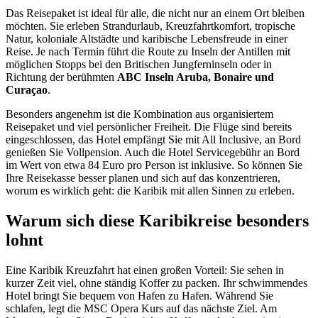
Das Reisepaket ist ideal für alle, die nicht nur an einem Ort bleiben
möchten. Sie erleben Strandurlaub, Kreuzfahrtkomfort, tropische
Natur, koloniale Altstädte und karibische Lebensfreude in einer
Reise. Je nach Termin führt die Route zu Inseln der Antillen mit
möglichen Stopps bei den Britischen Jungferninseln oder in
Richtung der berühmten
ABC Inseln Aruba, Bonaire und
Curaçao
.
Besonders angenehm ist die Kombination aus organisiertem
Reisepaket und viel persönlicher Freiheit. Die Flüge sind bereits
eingeschlossen, das Hotel empfängt Sie mit All Inclusive, an Bord
genießen Sie Vollpension. Auch die Hotel Servicegebühr an Bord
im Wert von etwa 84 Euro pro Person ist inklusive. So können Sie
Ihre Reisekasse besser planen und sich auf das konzentrieren,
worum es wirklich geht: die Karibik mit allen Sinnen zu erleben.
Warum sich diese Karibikreise besonders
lohnt
Eine Karibik Kreuzfahrt hat einen großen Vorteil: Sie sehen in
kurzer Zeit viel, ohne ständig Koffer zu packen. Ihr schwimmendes
Hotel bringt Sie bequem von Hafen zu Hafen. Während Sie
schlafen, legt die MSC Opera Kurs auf das nächste Ziel. Am