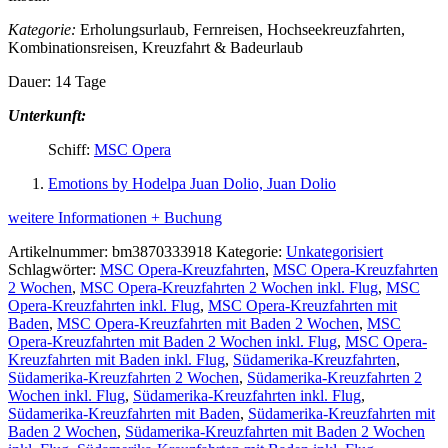
Kategorie:
Erholungsurlaub, Fernreisen, Hochseekreuzfahrten,
Kombinationsreisen, Kreuzfahrt & Badeurlaub
Dauer: 14 Tage
Unterkunft:
Schiff:
MSC Opera
Emotions by Hodelpa Juan Dolio, Juan Dolio
weitere Informationen + Buchung
Artikelnummer:
bm3870333918
Kategorie:
Unkategorisiert
Schlagwörter:
MSC Opera-Kreuzfahrten
,
MSC Opera-Kreuzfahrten
2 Wochen
,
MSC Opera-Kreuzfahrten 2 Wochen inkl. Flug
,
MSC
Opera-Kreuzfahrten inkl. Flug
,
MSC Opera-Kreuzfahrten mit
Baden
,
MSC Opera-Kreuzfahrten mit Baden 2 Wochen
,
MSC
Opera-Kreuzfahrten mit Baden 2 Wochen inkl. Flug
,
MSC Opera-
Kreuzfahrten mit Baden inkl. Flug
,
Südamerika-Kreuzfahrten
,
Südamerika-Kreuzfahrten 2 Wochen
,
Südamerika-Kreuzfahrten 2
Wochen inkl. Flug
,
Südamerika-Kreuzfahrten inkl. Flug
,
Südamerika-Kreuzfahrten mit Baden
,
Südamerika-Kreuzfahrten mit
Baden 2 Wochen
,
Südamerika-Kreuzfahrten mit Baden 2 Wochen