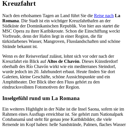
Kreuzfahrt
Nach den erholsamen Tagen an Land führt Sie die
Reise nach
La
Romana
. Die Stadt ist ein wichtiger Kreuzfahrthafen an der
Südküste der Dominikanischen Republik. Von hier aus startet die
MSC Opera zu ihrer Karibikroute. Schon die Einschiffung weckt
Vorfreude, denn der Hafen liegt in einer Region, die für
türkisfarbenes Wasser, Mangroven, Flusslandschaften und schöne
Strände bekannt ist.
Wenn es der Reiseverlauf zulässt, lohnt sich vor oder nach der
Kreuzfahrt ein Blick auf
Altos de Chavón
. Dieses Künstlerdorf
oberhalb des Río Chavón wirkt wie ein mediterranes Steindorf,
wurde jedoch im 20. Jahrhundert erbaut. Heute finden Sie dort
Galerien, kleine Geschäfte, schöne Aussichtspunkte und ein
Amphitheater. Der Blick über den Fluss gehört zu den
eindrucksvollsten Fotomotiven der Region.
Inselgefühl rund um La Romana
Ein weiteres Highlight in der Nähe ist die Insel Saona, sofern sie im
Rahmen eines Ausflugs erreichbar ist. Sie gehört zum Nationalpark
Cotubanamá und steht für genau jene Karibikbilder, die viele
Reisende im Kopf haben: helle Sandstrände, Palmen, flaches Wasser