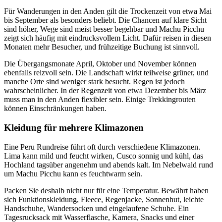
Für Wanderungen in den Anden gilt die Trockenzeit von etwa Mai
bis September als besonders beliebt. Die Chancen auf klare Sicht
sind höher, Wege sind meist besser begehbar und Machu Picchu
zeigt sich häufig mit eindrucksvollem Licht. Dafür reisen in diesen
Monaten mehr Besucher, und frühzeitige Buchung ist sinnvoll.
Die Übergangsmonate April, Oktober und November können
ebenfalls reizvoll sein. Die Landschaft wirkt teilweise grüner, und
manche Orte sind weniger stark besucht. Regen ist jedoch
wahrscheinlicher. In der Regenzeit von etwa Dezember bis März
muss man in den Anden flexibler sein. Einige Trekkingrouten
können Einschränkungen haben.
Kleidung für mehrere Klimazonen
Eine Peru Rundreise führt oft durch verschiedene Klimazonen.
Lima kann mild und feucht wirken, Cusco sonnig und kühl, das
Hochland tagsüber angenehm und abends kalt. Im Nebelwald rund
um Machu Picchu kann es feuchtwarm sein.
Packen Sie deshalb nicht nur für eine Temperatur. Bewährt haben
sich Funktionskleidung, Fleece, Regenjacke, Sonnenhut, leichte
Handschuhe, Wandersocken und eingelaufene Schuhe. Ein
Tagesrucksack mit Wasserflasche, Kamera, Snacks und einer