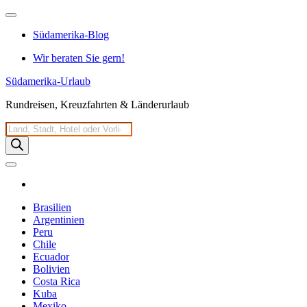
Zum
Inhalt
Südamerika-Blog
springen
Wir beraten Sie gern!
Südamerika-Urlaub
Rundreisen, Kreuzfahrten & Länderurlaub
Products
search
Brasilien
Argentinien
Peru
Chile
Ecuador
Bolivien
Costa Rica
Kuba
Mexiko