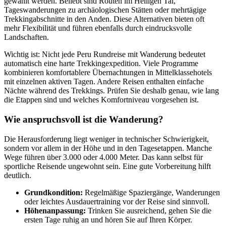
gewählt werden. Beliebt sind Routen im Heiligen Tal,
Tageswanderungen zu archäologischen Stätten oder mehrtägige
Trekkingabschnitte in den Anden. Diese Alternativen bieten oft
mehr Flexibilität und führen ebenfalls durch eindrucksvolle
Landschaften.
Wichtig ist: Nicht jede Peru Rundreise mit Wanderung bedeutet
automatisch eine harte Trekkingexpedition. Viele Programme
kombinieren komfortablere Übernachtungen in Mittelklassehotels
mit einzelnen aktiven Tagen. Andere Reisen enthalten einfache
Nächte während des Trekkings. Prüfen Sie deshalb genau, wie lang
die Etappen sind und welches Komfortniveau vorgesehen ist.
Wie anspruchsvoll ist die Wanderung?
Die Herausforderung liegt weniger in technischer Schwierigkeit,
sondern vor allem in der Höhe und in den Tagesetappen. Manche
Wege führen über 3.000 oder 4.000 Meter. Das kann selbst für
sportliche Reisende ungewohnt sein. Eine gute Vorbereitung hilft
deutlich.
Grundkondition:
Regelmäßige Spaziergänge, Wanderungen
oder leichtes Ausdauertraining vor der Reise sind sinnvoll.
Höhenanpassung:
Trinken Sie ausreichend, gehen Sie die
ersten Tage ruhig an und hören Sie auf Ihren Körper.