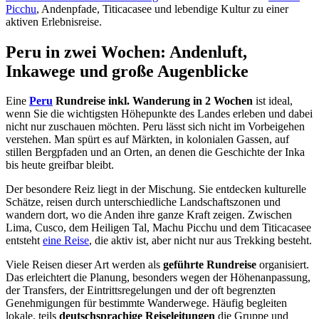
Picchu
, Andenpfade, Titicacasee und lebendige Kultur zu einer
aktiven Erlebnisreise.
Peru in zwei Wochen: Andenluft,
Inkawege und große Augenblicke
Eine
Peru
Rundreise inkl. Wanderung in 2 Wochen
ist ideal,
wenn Sie die wichtigsten Höhepunkte des Landes erleben und dabei
nicht nur zuschauen möchten. Peru lässt sich nicht im Vorbeigehen
verstehen. Man spürt es auf Märkten, in kolonialen Gassen, auf
stillen Bergpfaden und an Orten, an denen die Geschichte der Inka
bis heute greifbar bleibt.
Der besondere Reiz liegt in der Mischung. Sie entdecken kulturelle
Schätze, reisen durch unterschiedliche Landschaftszonen und
wandern dort, wo die Anden ihre ganze Kraft zeigen. Zwischen
Lima, Cusco, dem Heiligen Tal, Machu Picchu und dem Titicacasee
entsteht
eine Reise
, die aktiv ist, aber nicht nur aus Trekking besteht.
Viele Reisen dieser Art werden als
geführte Rundreise
organisiert.
Das erleichtert die Planung, besonders wegen der Höhenanpassung,
der Transfers, der Eintrittsregelungen und der oft begrenzten
Genehmigungen für bestimmte Wanderwege. Häufig begleiten
lokale, teils
deutschsprachige Reiseleitungen
die Gruppe und