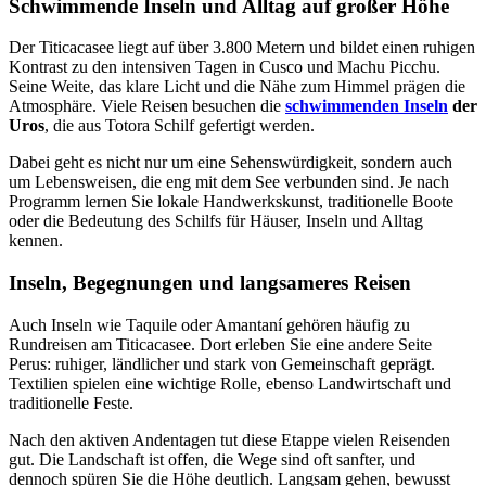
Schwimmende Inseln und Alltag auf großer Höhe
Der Titicacasee liegt auf über 3.800 Metern und bildet einen ruhigen
Kontrast zu den intensiven Tagen in Cusco und Machu Picchu.
Seine Weite, das klare Licht und die Nähe zum Himmel prägen die
Atmosphäre. Viele Reisen besuchen die
schwimmenden Inseln
der
Uros
, die aus Totora Schilf gefertigt werden.
Dabei geht es nicht nur um eine Sehenswürdigkeit, sondern auch
um Lebensweisen, die eng mit dem See verbunden sind. Je nach
Programm lernen Sie lokale Handwerkskunst, traditionelle Boote
oder die Bedeutung des Schilfs für Häuser, Inseln und Alltag
kennen.
Inseln, Begegnungen und langsameres Reisen
Auch Inseln wie Taquile oder Amantaní gehören häufig zu
Rundreisen am Titicacasee. Dort erleben Sie eine andere Seite
Perus: ruhiger, ländlicher und stark von Gemeinschaft geprägt.
Textilien spielen eine wichtige Rolle, ebenso Landwirtschaft und
traditionelle Feste.
Nach den aktiven Andentagen tut diese Etappe vielen Reisenden
gut. Die Landschaft ist offen, die Wege sind oft sanfter, und
dennoch spüren Sie die Höhe deutlich. Langsam gehen, bewusst