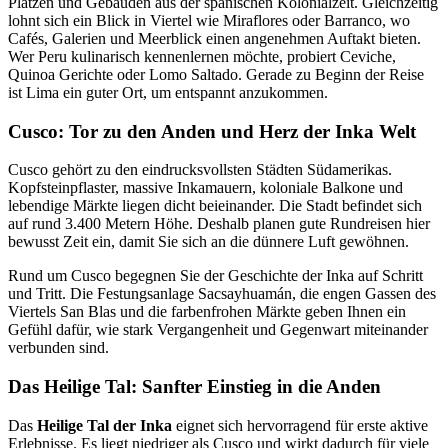
Plätzen und Gebäuden aus der spanischen Kolonialzeit. Gleichzeitig
lohnt sich ein Blick in Viertel wie Miraflores oder Barranco, wo
Cafés, Galerien und Meerblick einen angenehmen Auftakt bieten.
Wer Peru kulinarisch kennenlernen möchte, probiert Ceviche,
Quinoa Gerichte oder Lomo Saltado. Gerade zu Beginn der Reise
ist Lima ein guter Ort, um entspannt anzukommen.
Cusco: Tor zu den Anden und Herz der Inka Welt
Cusco gehört zu den eindrucksvollsten Städten Südamerikas.
Kopfsteinpflaster, massive Inkamauern, koloniale Balkone und
lebendige Märkte liegen dicht beieinander. Die Stadt befindet sich
auf rund 3.400 Metern Höhe. Deshalb planen gute Rundreisen hier
bewusst Zeit ein, damit Sie sich an die dünnere Luft gewöhnen.
Rund um Cusco begegnen Sie der Geschichte der Inka auf Schritt
und Tritt. Die Festungsanlage Sacsayhuamán, die engen Gassen des
Viertels San Blas und die farbenfrohen Märkte geben Ihnen ein
Gefühl dafür, wie stark Vergangenheit und Gegenwart miteinander
verbunden sind.
Das Heilige Tal: Sanfter Einstieg in die Anden
Das
Heilige Tal der Inka
eignet sich hervorragend für erste aktive
Erlebnisse. Es liegt niedriger als Cusco und wirkt dadurch für viele