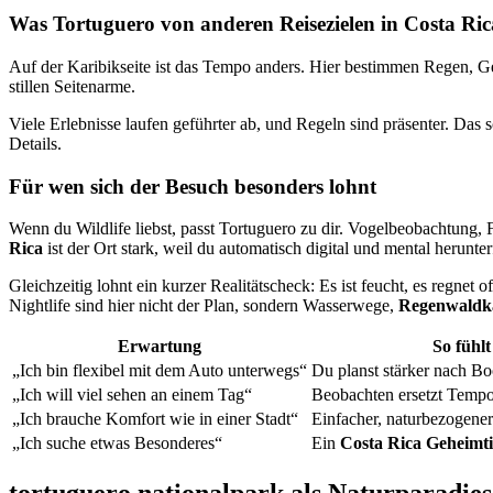
Was Tortuguero von anderen Reisezielen in Costa Ric
Auf der Karibikseite ist das Tempo anders. Hier bestimmen Regen, 
stillen Seitenarme.
Viele Erlebnisse laufen geführter ab, und Regeln sind präsenter. D
Details.
Für wen sich der Besuch besonders lohnt
Wenn du Wildlife liebst, passt Tortuguero zu dir. Vogelbeobachtung, 
Rica
ist der Ort stark, weil du automatisch digital und mental herunter
Gleichzeitig lohnt ein kurzer Realitätscheck: Es ist feucht, es regnet o
Nightlife sind hier nicht der Plan, sondern Wasserwege,
Regenwaldk
Erwartung
So fühlt
„Ich bin flexibel mit dem Auto unterwegs“
Du planst stärker nach Bo
„Ich will viel sehen an einem Tag“
Beobachten ersetzt Tempo:
„Ich brauche Komfort wie in einer Stadt“
Einfacher, naturbezogener
„Ich suche etwas Besonderes“
Ein
Costa Rica Geheimt