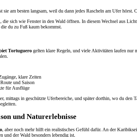
 sie am besten langsam, weil du dann jedes Rascheln am Ufer hörst. O
, die sich wie Fenster in den Wald öffnen. In diesem Wechsel aus Lich
, die du zu Fuß kaum bekommst.
biet Tortuguero
gelten klare Regeln, und viele Aktivitäten laufen nur
len.
 Zugänge, klare Zeiten
ch Route und Saison
kte für Ausflüge
r, mittags in geschützte Uferbereiche, und später dorthin, wo du den T
egleiten.
ison und Naturerlebnisse
o
, aber noch mehr hilft ein realistisches Gefühl dafür. An der Karibiks
en und der Wald besonders lebendig ist.