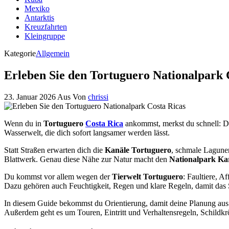
Mexiko
Antarktis
Kreuzfahrten
Kleingruppe
Kategorie
Allgemein
Erleben Sie den Tortuguero Nationalpark 
23. Januar 2026
Aus
Von
chrissi
Wenn du in
Tortuguero
Costa Rica
ankommst, merkst du schnell: Das
Wasserwelt, die dich sofort langsamer werden lässt.
Statt Straßen erwarten dich die
Kanäle Tortuguero
, schmale Lagune
Blattwerk. Genau diese Nähe zur Natur macht den
Nationalpark Ka
Du kommst vor allem wegen der
Tierwelt Tortuguero
: Faultiere, A
Dazu gehören auch Feuchtigkeit, Regen und klare Regeln, damit das Sc
In diesem Guide bekommst du Orientierung, damit deine Planung aus D
Außerdem geht es um Touren, Eintritt und Verhaltensregeln, Schildkrö