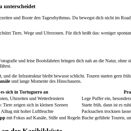
a unterscheidet
Gezeiten und Boote den Tagesrhythmus. Du bewegst dich nicht im Road
as schützt Tiere, Wege und Uferzonen. Für dich heißt das: weniger spo
Fotografie und leise Bootsfahrten bringen dich nah an die Natur, ohne s
fährst.
ft, und die Infrastruktur bleibt bewusst schlicht. Touren starten gern fr
anäle
und lange Momente des Hinschauens.
 es sich in Tortuguero an
Pra
oten, Uhrzeiten und Wetterfenstern
Lege Puffer ein, besonders
 Tiere zeigen sich in kleinen Szenen
Starte früh, dann ist es ruh
 Alltag mit hoher Luftfeuchte
Packsachen trocknen lass
ipp
mit Fokus auf Kanäle, Stille und Regeln
Buche geführte Touren, u