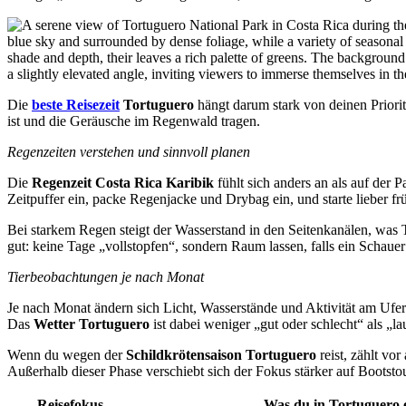
Die
beste Reisezeit
Tortuguero
hängt darum stark von deinen Priorit
ist und die Geräusche im Regenwald tragen.
Regenzeiten verstehen und sinnvoll planen
Die
Regenzeit Costa Rica Karibik
fühlt sich anders an als auf der 
Zeitpuffer ein, packe Regenjacke und Drybag ein, und starte lieber fr
Bei starkem Regen steigt der Wasserstand in den Seitenkanälen, was T
gut: keine Tage „vollstopfen“, sondern Raum lassen, falls ein Schauer 
Tierbeobachtungen je nach Monat
Je nach Monat ändern sich Licht, Wasserstände und Aktivität am Uf
Das
Wetter Tortuguero
ist dabei weniger „gut oder schlecht“ als „l
Wenn du wegen der
Schildkrötensaison Tortuguero
reist, zählt vo
Außerhalb dieser Phase verschiebt sich der Fokus stärker auf Bootst
Reisefokus
Was du in Tortuguero e