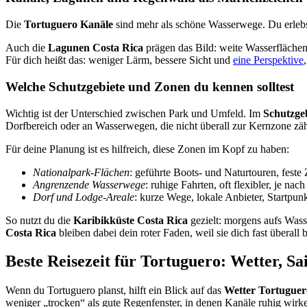
Die
Tortuguero Kanäle
sind mehr als schöne Wasserwege. Du erlebst
Auch die
Lagunen Costa Rica
prägen das Bild: weite Wasserflächen
Für dich heißt das: weniger Lärm, bessere Sicht und
eine Perspektive
Welche Schutzgebiete und Zonen du kennen solltest
Wichtig ist der Unterschied zwischen Park und Umfeld. Im
Schutzge
Dorfbereich oder an Wasserwegen, die nicht überall zur Kernzone zäh
Für deine Planung ist es hilfreich, diese Zonen im Kopf zu haben:
Nationalpark-Flächen
: geführte Boots- und Naturtouren, feste
Angrenzende Wasserwege
: ruhige Fahrten, oft flexibler, je na
Dorf und Lodge-Areale
: kurze Wege, lokale Anbieter, Startpun
So nutzt du die
Karibikküste Costa Rica
gezielt: morgens aufs Wasse
Costa Rica
bleiben dabei dein roter Faden, weil sie dich fast überall b
Beste Reisezeit für Tortuguero: Wetter, Sa
Wenn du Tortuguero planst, hilft ein Blick auf das
Wetter Tortuguer
weniger „trocken“ als gute Regenfenster, in denen Kanäle ruhig wirk