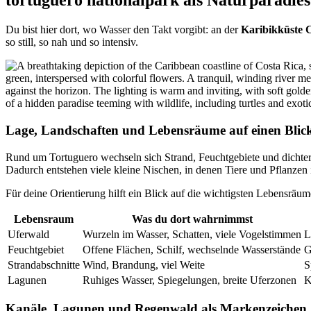
tortuguero nationalpark als Naturparadies
Du bist hier dort, wo Wasser den Takt vorgibt: an der
Karibikküste 
so still, so nah und so intensiv.
Lage, Landschaften und Lebensräume auf einen Blic
Rund um Tortuguero wechseln sich Strand, Feuchtgebiete und dichte
Dadurch entstehen viele kleine Nischen, in denen Tiere und Pflanzen i
Für deine Orientierung hilft ein Blick auf die wichtigsten Lebensräu
Lebensraum
Was du dort wahrnimmst
Uferwald
Wurzeln im Wasser, Schatten, viele Vogelstimmen
L
Feuchtgebiet
Offene Flächen, Schilf, wechselnde Wasserstände
G
Strandabschnitte
Wind, Brandung, viel Weite
S
Lagunen
Ruhiges Wasser, Spiegelungen, breite Uferzonen
K
Kanäle, Lagunen und Regenwald als Markenzeichen