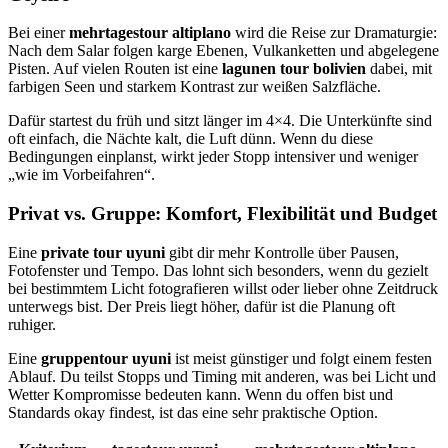
Bei einer
mehrtagestour altiplano
wird die Reise zur Dramaturgie:
Nach dem Salar folgen karge Ebenen, Vulkanketten und abgelegene
Pisten. Auf vielen Routen ist eine
lagunen tour bolivien
dabei, mit
farbigen Seen und starkem Kontrast zur weißen Salzfläche.
Dafür startest du früh und sitzt länger im 4×4. Die Unterkünfte sind
oft einfach, die Nächte kalt, die Luft dünn. Wenn du diese
Bedingungen einplanst, wirkt jeder Stopp intensiver und weniger
„wie im Vorbeifahren“.
Privat vs. Gruppe: Komfort, Flexibilität und Budget
Eine
private tour uyuni
gibt dir mehr Kontrolle über Pausen,
Fotofenster und Tempo. Das lohnt sich besonders, wenn du gezielt
bei bestimmtem Licht fotografieren willst oder lieber ohne Zeitdruck
unterwegs bist. Der Preis liegt höher, dafür ist die Planung oft
ruhiger.
Eine
gruppentour uyuni
ist meist günstiger und folgt einem festen
Ablauf. Du teilst Stopps und Timing mit anderen, was bei Licht und
Wetter Kompromisse bedeuten kann. Wenn du offen bist und
Standards okay findest, ist das eine sehr praktische Option.