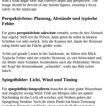
Perspektivfotos: Planung, Abstände und typische
Fehler
Ein gutes
perspektivfoto salzwüste
entsteht, wenn du den Abstand
klar regelst. Stell erst die Person, dann gehst du selbst in kleinen
Schritten vor oder zurück. Setz die Kamera tief, damit der Horizont
ruhig bleibt und die Fläche größer wirkt.
Achte auf gerade Linien in der Salzkruste, sie führen den Blick.
Typische Fehler sind ein schiefer Horizont, zu viel Weitwinkel und
ein Motiv ohne Schatten. Kontrolliere auch die Höhenlinie: Wenn
der Kopf die Horizontkante „schneidet“, wirkt das Bild sofort
falsch.
Spiegelbilder: Licht, Wind und Timing
Für
spiegeleffekt fotografieren
brauchst du eine glatte Wasserhaut
und möglichst wenig Wind. Früh am Morgen oder am späten
Nachmittag ist das Licht oft weicher, und Wolken geben der
Spiegelung Struktur. Such dir einen Punkt mit klarer Trennung
zwischen Himmel und Fläche, dann wird die Reflexion lesbar.