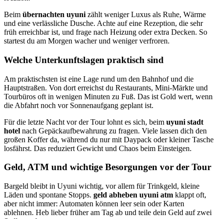
Beim
übernachten uyuni
zählt weniger Luxus als Ruhe, Wärme
und eine verlässliche Dusche. Achte auf eine Rezeption, die sehr
früh erreichbar ist, und frage nach Heizung oder extra Decken. So
startest du am Morgen wacher und weniger verfroren.
Welche Unterkunftslagen praktisch sind
Am praktischsten ist eine Lage rund um den Bahnhof und die
Hauptstraßen. Von dort erreichst du Restaurants, Mini-Märkte und
Tourbüros oft in wenigen Minuten zu Fuß. Das ist Gold wert, wenn
die Abfahrt noch vor Sonnenaufgang geplant ist.
Für die letzte Nacht vor der Tour lohnt es sich, beim
uyuni stadt
hotel
nach Gepäckaufbewahrung zu fragen. Viele lassen dich den
großen Koffer da, während du nur mit Daypack oder kleiner Tasche
losfährst. Das reduziert Gewicht und Chaos beim Einsteigen.
Geld, ATM und wichtige Besorgungen vor der Tour
Bargeld bleibt in Uyuni wichtig, vor allem für Trinkgeld, kleine
Läden und spontane Stopps.
geld abheben uyuni atm
klappt oft,
aber nicht immer: Automaten können leer sein oder Karten
ablehnen. Heb lieber früher am Tag ab und teile dein Geld auf zwei