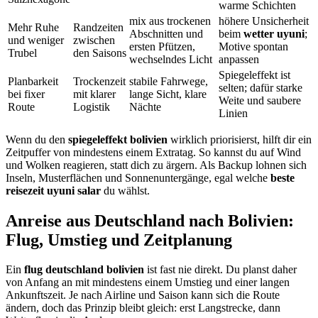
warme Schichten
mix aus trockenen
höhere Unsicherheit
Mehr Ruhe
Randzeiten
Abschnitten und
beim
wetter uyuni
;
und weniger
zwischen
ersten Pfützen,
Motive spontan
Trubel
den Saisons
wechselndes Licht
anpassen
Spiegeleffekt ist
Planbarkeit
Trockenzeit
stabile Fahrwege,
selten; dafür starke
bei fixer
mit klarer
lange Sicht, klare
Weite und saubere
Route
Logistik
Nächte
Linien
Wenn du den
spiegeleffekt bolivien
wirklich priorisierst, hilft dir ein
Zeitpuffer von mindestens einem Extratag. So kannst du auf Wind
und Wolken reagieren, statt dich zu ärgern. Als Backup lohnen sich
Inseln, Musterflächen und Sonnenuntergänge, egal welche
beste
reisezeit uyuni salar
du wählst.
Anreise aus Deutschland nach Bolivien:
Flug, Umstieg und Zeitplanung
Ein
flug deutschland bolivien
ist fast nie direkt. Du planst daher
von Anfang an mit mindestens einem Umstieg und einer langen
Ankunftszeit. Je nach Airline und Saison kann sich die Route
ändern, doch das Prinzip bleibt gleich: erst Langstrecke, dann