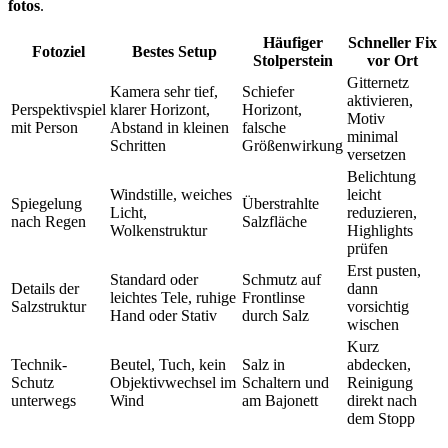
fotos
.
Häufiger
Schneller Fix
Fotoziel
Bestes Setup
Stolperstein
vor Ort
Gitternetz
Kamera sehr tief,
Schiefer
aktivieren,
Perspektivspiel
klarer Horizont,
Horizont,
Motiv
mit Person
Abstand in kleinen
falsche
minimal
Schritten
Größenwirkung
versetzen
Belichtung
Windstille, weiches
leicht
Spiegelung
Überstrahlte
Licht,
reduzieren,
nach Regen
Salzfläche
Wolkenstruktur
Highlights
prüfen
Erst pusten,
Standard oder
Schmutz auf
Details der
dann
leichtes Tele, ruhige
Frontlinse
Salzstruktur
vorsichtig
Hand oder Stativ
durch Salz
wischen
Kurz
Technik-
Beutel, Tuch, kein
Salz in
abdecken,
Schutz
Objektivwechsel im
Schaltern und
Reinigung
unterwegs
Wind
am Bajonett
direkt nach
dem Stopp