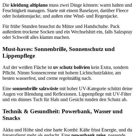
Die
kleidung altiplano
muss zwei Dinge können: warm halten und
Feuchtigkeit managen. Starte mit einem Baselayer, darüber Fleece
oder Isolationsjacke, und außen eine Wind- und Regenjacke.
Für frühe Stunden brauchst du Mütze und Handschuhe. Pack
außerdem trockene Socken und ein Wechselshirt ein, falls Salzspray
oder Schweiß alles klamm machen.
Must-haves: Sonnenbrille, Sonnenschutz und
Lippenpflege
Auf der weißen Fläche ist
uv schutz bolivien
kein Extra, sondern
Pflicht. Nimm Sonnencreme mit hohem Lichtschutzfaktor, am
besten wasserfest, und creme regelmäßig nach.
Eine
sonnenbrille salzwüste
mit hoher UV-Kategorie schützt deine
Augen vor Blendung und Reflexionen. Lippenpflege mit UV-Filter
und ein dünnes Tuch für Hals und Gesicht runden den Schutz ab.
Technik & Gesundheit: Powerbank, Wasser und
Snacks
Akku und Höhe sind eine harte Kombi: Kälte frisst Energie, und du
fotografierst mehr als gedacht. Eine
powerbank reise
, passende