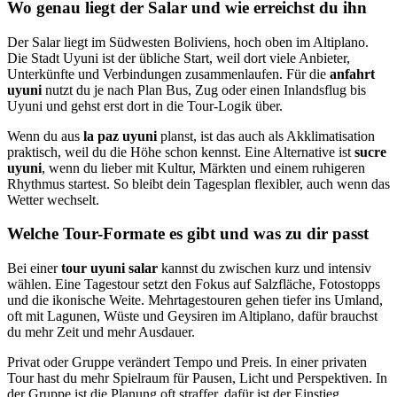
Wo genau liegt der Salar und wie erreichst du ihn
Der Salar liegt im Südwesten Boliviens, hoch oben im Altiplano.
Die Stadt Uyuni ist der übliche Start, weil dort viele Anbieter,
Unterkünfte und Verbindungen zusammenlaufen. Für die
anfahrt
uyuni
nutzt du je nach Plan Bus, Zug oder einen Inlandsflug bis
Uyuni und gehst erst dort in die Tour-Logik über.
Wenn du aus
la paz uyuni
planst, ist das auch als Akklimatisation
praktisch, weil du die Höhe schon kennst. Eine Alternative ist
sucre
uyuni
, wenn du lieber mit Kultur, Märkten und einem ruhigeren
Rhythmus startest. So bleibt dein Tagesplan flexibler, auch wenn das
Wetter wechselt.
Welche Tour-Formate es gibt und was zu dir passt
Bei einer
tour uyuni salar
kannst du zwischen kurz und intensiv
wählen. Eine Tagestour setzt den Fokus auf Salzfläche, Fotostopps
und die ikonische Weite. Mehrtagestouren gehen tiefer ins Umland,
oft mit Lagunen, Wüste und Geysiren im Altiplano, dafür brauchst
du mehr Zeit und mehr Ausdauer.
Privat oder Gruppe verändert Tempo und Preis. In einer privaten
Tour hast du mehr Spielraum für Pausen, Licht und Perspektiven. In
der Gruppe ist die Planung oft straffer, dafür ist der Einstieg