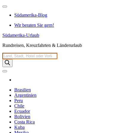
Zum
Inhalt
Südamerika-Blog
springen
Wir beraten Sie gern!
Südamerika-Urlaub
Rundreisen, Kreuzfahrten & Länderurlaub
Products
search
Brasilien
Argentinien
Peru
Chile
Ecuador
Bolivien
Costa Rica
Kuba
Mexiko