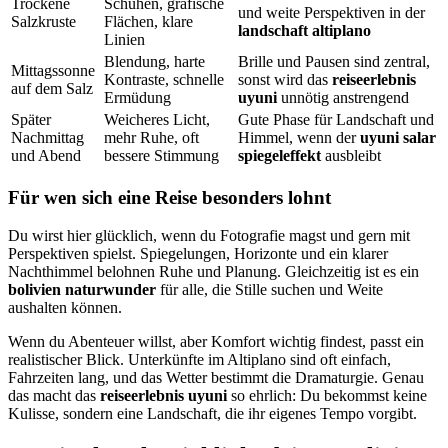
Trockene
Schuhen, grafische
und weite Perspektiven in der
Salzkruste
Flächen, klare
landschaft altiplano
Linien
Blendung, harte
Brille und Pausen sind zentral,
Mittagssonne
Kontraste, schnelle
sonst wird das
reiseerlebnis
auf dem Salz
Ermüdung
uyuni
unnötig anstrengend
Später
Weicheres Licht,
Gute Phase für Landschaft und
Nachmittag
mehr Ruhe, oft
Himmel, wenn der
uyuni salar
und Abend
bessere Stimmung
spiegeleffekt
ausbleibt
Für wen sich eine Reise besonders lohnt
Du wirst hier glücklich, wenn du Fotografie magst und gern mit
Perspektiven spielst. Spiegelungen, Horizonte und ein klarer
Nachthimmel belohnen Ruhe und Planung. Gleichzeitig ist es ein
bolivien naturwunder
für alle, die Stille suchen und Weite
aushalten können.
Wenn du Abenteuer willst, aber Komfort wichtig findest, passt ein
realistischer Blick. Unterkünfte im Altiplano sind oft einfach,
Fahrzeiten lang, und das Wetter bestimmt die Dramaturgie. Genau
das macht das
reiseerlebnis uyuni
so ehrlich: Du bekommst keine
Kulisse, sondern eine Landschaft, die ihr eigenes Tempo vorgibt.