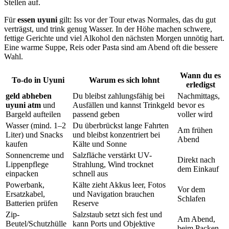
Stellen auf.
Für
essen uyuni
gilt: Iss vor der Tour etwas Normales, das du gut
verträgst, und trink genug Wasser. In der Höhe machen schwere,
fettige Gerichte und viel Alkohol den nächsten Morgen unnötig hart.
Eine warme Suppe, Reis oder Pasta sind am Abend oft die bessere
Wahl.
Wann du es
To-do in Uyuni
Warum es sich lohnt
erledigst
geld abheben
Du bleibst zahlungsfähig bei
Nachmittags,
uyuni atm
und
Ausfällen und kannst Trinkgeld
bevor es
Bargeld aufteilen
passend geben
voller wird
Wasser (mind. 1–2
Du überbrückst lange Fahrten
Am frühen
Liter) und Snacks
und bleibst konzentriert bei
Abend
kaufen
Kälte und Sonne
Sonnencreme und
Salzfläche verstärkt UV-
Direkt nach
Lippenpflege
Strahlung, Wind trocknet
dem Einkauf
einpacken
schnell aus
Powerbank,
Kälte zieht Akkus leer, Fotos
Vor dem
Ersatzkabel,
und Navigation brauchen
Schlafen
Batterien prüfen
Reserve
Zip-
Salzstaub setzt sich fest und
Am Abend,
Beutel/Schutzhülle
kann Ports und Objektive
beim Packen