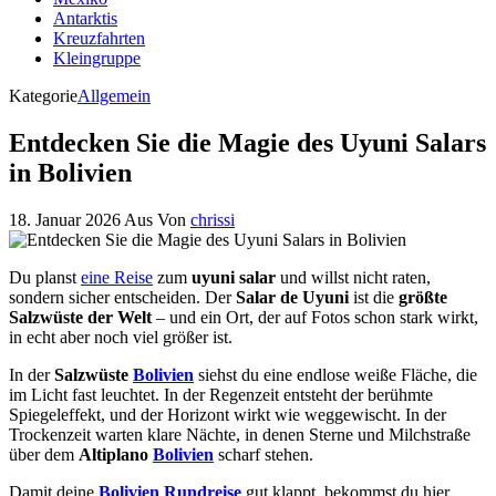
Antarktis
Kreuzfahrten
Kleingruppe
Kategorie
Allgemein
Entdecken Sie die Magie des Uyuni Salars
in Bolivien
18. Januar 2026
Aus
Von
chrissi
Du planst
eine Reise
zum
uyuni salar
und willst nicht raten,
sondern sicher entscheiden. Der
Salar de Uyuni
ist die
größte
Salzwüste der Welt
– und ein Ort, der auf Fotos schon stark wirkt,
in echt aber noch viel größer ist.
In der
Salzwüste
Bolivien
siehst du eine endlose weiße Fläche, die
im Licht fast leuchtet. In der Regenzeit entsteht der berühmte
Spiegeleffekt, und der Horizont wirkt wie weggewischt. In der
Trockenzeit warten klare Nächte, in denen Sterne und Milchstraße
über dem
Altiplano
Bolivien
scharf stehen.
Damit deine
Bolivien Rundreise
gut klappt, bekommst du hier