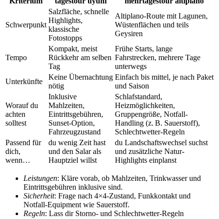
Kriterium
tagestour uyuni
mehrtagestour altiplano
Salzfläche, schnelle
Altiplano-Route mit Lagunen,
Highlights,
Schwerpunkt
Wüstenflächen und teils
klassische
Geysiren
Fotostopps
Kompakt, meist
Frühe Starts, lange
Tempo
Rückkehr am selben
Fahrstrecken, mehrere Tage
Tag
unterwegs
Keine Übernachtung
Einfach bis mittel, je nach Paket
Unterkünfte
nötig
und Saison
Inklusive
Schlafstandard,
Worauf du
Mahlzeiten,
Heizmöglichkeiten,
achten
Eintrittsgebühren,
Gruppengröße, Notfall-
solltest
Sunset-Option,
Handling (z. B. Sauerstoff),
Fahrzeugzustand
Schlechtwetter-Regeln
Passend für
du wenig Zeit hast
du Landschaftswechsel suchst
dich,
und den Salar als
und zusätzliche Natur-
wenn…
Hauptziel willst
Highlights einplanst
Leistungen
: Kläre vorab, ob Mahlzeiten, Trinkwasser und
Eintrittsgebühren inklusive sind.
Sicherheit
: Frage nach 4×4-Zustand, Funkkontakt und
Notfall-Equipment wie Sauerstoff.
Regeln
: Lass dir Storno- und Schlechtwetter-Regeln