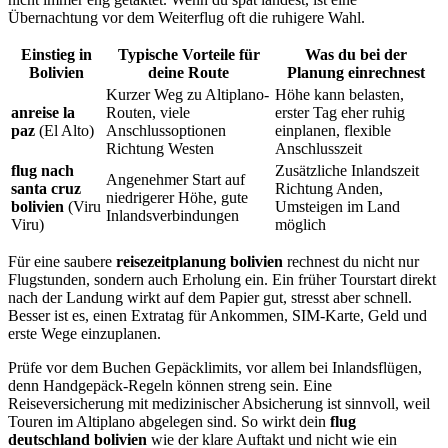
Übernachtung vor dem Weiterflug oft die ruhigere Wahl.
Einstieg in
Typische Vorteile für
Was du bei der
Bolivien
deine Route
Planung einrechnest
Kurzer Weg zu Altiplano-
Höhe kann belasten,
anreise la
Routen, viele
erster Tag eher ruhig
paz
(El Alto)
Anschlussoptionen
einplanen, flexible
Richtung Westen
Anschlusszeit
flug nach
Zusätzliche Inlandszeit
Angenehmer Start auf
santa cruz
Richtung Anden,
niedrigerer Höhe, gute
bolivien
(Viru
Umsteigen im Land
Inlandsverbindungen
Viru)
möglich
Für eine saubere
reisezeitplanung bolivien
rechnest du nicht nur
Flugstunden, sondern auch Erholung ein. Ein früher Tourstart direkt
nach der Landung wirkt auf dem Papier gut, stresst aber schnell.
Besser ist es, einen Extratag für Ankommen, SIM-Karte, Geld und
erste Wege einzuplanen.
Prüfe vor dem Buchen Gepäcklimits, vor allem bei Inlandsflügen,
denn Handgepäck-Regeln können streng sein. Eine
Reiseversicherung mit medizinischer Absicherung ist sinnvoll, weil
Touren im Altiplano abgelegen sind. So wirkt dein
flug
deutschland bolivien
wie der klare Auftakt und nicht wie ein