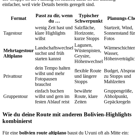
einfacher, weil viele Details bereits geregelt sind.
Passt zu dir, wenn
Typischer
Format
Planungs-Ch
du …
Schwerpunkt
wenig Zeit hast und
Salzfläche,
Startzeit, Wind,
Tagestour
klare Highlights
Horizonte,
Sonnenstand für
willst
kurze Stopps
Fotos
Lagunen,
Landschaftswechsel
Wärmeschichten
Mehrtagestour
Wüstenpisten,
suchst und früh
Wasser,
Altiplano
Geysire,
starten kannst
Höhenverträglic
Höhenwechsel
dein Tempo halten
flexible Route
Budget, Abspra
willst und mehr
Privattour
und längere
zu Stopps und
Fotopausen
Stopps
Mahlzeiten
brauchst
einfach buchen
bewährte
Gruppengröße,
Gruppentour
willst und gern im
Route, klare
Abholpunkt,
festen Ablauf reist
Zeiten
Gepäckregeln
Wie du deine Route mit anderen Bolivien-Highlights
kombinierst
Für eine
bolivien route altiplano
baust du Uyuni oft als Mitte ein: