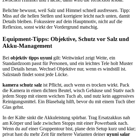
Belichte bewusst, weil Salz und Himmel schnell ausfressen. Tipp:
Miss auf die hellen Stellen und korrigiere leicht nach unten, damit
Details bleiben. Fokussiere auf dein Hauptmotiv, nicht auf die
Reflexion, sonst wirkt der Vordergrund matschig.
Equipment-Tipps: Objektive, Schutz vor Salz und
Akku-Management
Bei
objektiv tipps uyuni
gilt: Weitwinkel zeigt Weite, ein
Standardzoom passt für Personen, und ein leichtes Tele holt Muster
und Details heran. Wechsel Objektive nur, wenn es windstill ist.
Salzstaub findet sonst jede Lücke.
kamera schutz salz
ist Pflicht, auch wenn es trocken wirkt. Pack
die Kamera in einen dichten Beutel, wisch Gehäuse und Stativ nach
jedem Stopp mit einem weichen Tuch ab, und nutz kein aggressives
Reinigungsmittel. Ein Blasebalg hilft, bevor du mit einem Tuch über
Glas gehst.
In der Kälte sinkt die Akkuleistung spürbar. Trag Ersatzakkus nah
am Körper und lade zwischen Stopps mit einer Powerbank nach.
Wenn du auf einer Gruppentour bist, plane dein Setup kurz und klar;
privat hast du mehr Zeit für mehrere Varianten deiner
uyuni salar