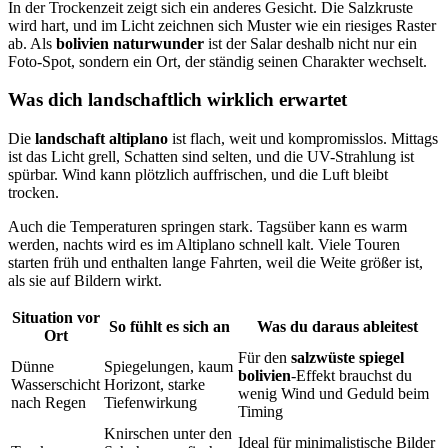
In der Trockenzeit zeigt sich ein anderes Gesicht. Die Salzkruste
wird hart, und im Licht zeichnen sich Muster wie ein riesiges Raster
ab. Als
bolivien naturwunder
ist der Salar deshalb nicht nur ein
Foto-Spot, sondern ein Ort, der ständig seinen Charakter wechselt.
Was dich landschaftlich wirklich erwartet
Die
landschaft altiplano
ist flach, weit und kompromisslos. Mittags
ist das Licht grell, Schatten sind selten, und die UV-Strahlung ist
spürbar. Wind kann plötzlich auffrischen, und die Luft bleibt
trocken.
Auch die Temperaturen springen stark. Tagsüber kann es warm
werden, nachts wird es im Altiplano schnell kalt. Viele Touren
starten früh und enthalten lange Fahrten, weil die Weite größer ist,
als sie auf Bildern wirkt.
Situation vor
So fühlt es sich an
Was du daraus ableitest
Ort
Für den
salzwüste spiegel
Dünne
Spiegelungen, kaum
bolivien
-Effekt brauchst du
Wasserschicht
Horizont, starke
wenig Wind und Geduld beim
nach Regen
Tiefenwirkung
Timing
Knirschen unter den
Ideal für minimalistische Bilder