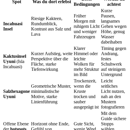
Spot
Was du dort erlebst
Bedingungen
achtest
Kurze
Früher
Pausen,
Riesige Kakteen,
Morgen mit
langsames
Incahuasi
Rundumblick,
ruhigem Licht
Gehen wegen
Insel
Kontrast aus Salz und
und weniger
Höhe, genug
Lava
Fahrzeugen
Wasser
dabeihaben
Klarer
Timing gegen
Kurzer Aufstieg, weite
Himmel oder
Andrang,
Kaktusinsel
Perspektive über die
leichte
festes
Uyuni
(Isla
Fläche, starke
Wolken für
Schuhwerk
Incahuasi)
Tiefenwirkung
mehr Struktur
auf steinigem
im Bild
Untergrund
Trockenzeit,
Leicht
Geometrische Muster,
wenn die
seitliches
Salzhexagone
minimalistische
Kruste
Licht nutzen,
Uyuni
Motive, starke
trocken und
nah an den
Linienführung
sauber
Mustern
ausgeprägt ist
fotografieren
Mit dem
Guide sichere
Offene Ebene
Horizont ohne Ende,
Gute Sicht,
Stopps
der
hotspots
Gefühl von
wenig Wind
wählen,