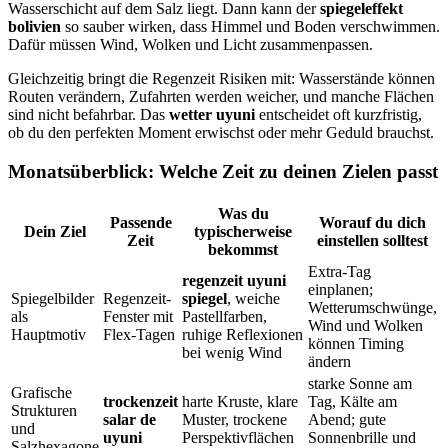
Wasserschicht auf dem Salz liegt. Dann kann der
spiegeleffekt
bolivien
so sauber wirken, dass Himmel und Boden verschwimmen.
Dafür müssen Wind, Wolken und Licht zusammenpassen.
Gleichzeitig bringt die Regenzeit Risiken mit: Wasserstände können
Routen verändern, Zufahrten werden weicher, und manche Flächen
sind nicht befahrbar. Das
wetter uyuni
entscheidet oft kurzfristig,
ob du den perfekten Moment erwischst oder mehr Geduld brauchst.
Monatsüberblick: Welche Zeit zu deinen Zielen passt
Was du
Passende
Worauf du dich
Dein Ziel
typischerweise
Zeit
einstellen solltest
bekommst
Extra-Tag
regenzeit uyuni
einplanen;
Spiegelbilder
Regenzeit-
spiegel
, weiche
Wetterumschwünge,
als
Fenster mit
Pastellfarben,
Wind und Wolken
Hauptmotiv
Flex-Tagen
ruhige Reflexionen
können Timing
bei wenig Wind
ändern
starke Sonne am
Grafische
trockenzeit
harte Kruste, klare
Tag, Kälte am
Strukturen
salar de
Muster, trockene
Abend; gute
und
uyuni
Perspektivflächen
Sonnenbrille und
Salzhexagone