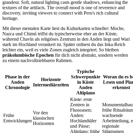
Mit dieser mentalen Karte liest du Kulturkarten schneller: Moche,
Nazca und Chimú triffst du typischerweise eher an der Küste,
während Chavín als religiöses Zentrum in den Anden liegt und Wari
stark im Hochland verankert ist. Später ordnest du das Inka-Reich
leichter ein, weil es viele Zonen zugleich integriert. So bleiben
präkolumbische Epochen
für dich nicht abstrakt, sondern werden
zu einem nachvollziehbaren Rahmen.
Typische
Phase in der
Schwerpunkte
Woran du es b
Horizonte
Anden
in Küste
Lesen und Pla
Intermediärzeiten
Chronologie
Anden
erkennst
Altiplano
Küste: erste
Zentren in
Monumentalbaut
Flussoasen;
frühe Ritualräu
Vor den
Frühe
Anden:
wachsende
klassischen
Entwicklungen
Hochlandtäler
Arbeitsteilung, e
Horizonten
und Pässe;
regionale
Altiplano: frühe
Stilgruppen