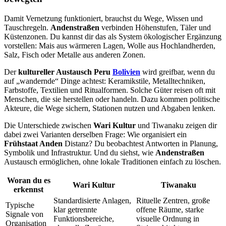
Damit Vernetzung funktioniert, brauchst du Wege, Wissen und
Tauschregeln.
Andenstraßen
verbinden Höhenstufen, Täler und
Küstenzonen. Du kannst dir das als System ökologischer Ergänzung
vorstellen: Mais aus wärmeren Lagen, Wolle aus Hochlandherden,
Salz, Fisch oder Metalle aus anderen Zonen.
Der
kultureller Austausch Peru
Bolivien
wird greifbar, wenn du
auf „wandernde“ Dinge achtest: Keramikstile, Metalltechniken,
Farbstoffe, Textilien und Ritualformen. Solche Güter reisen oft mit
Menschen, die sie herstellen oder handeln. Dazu kommen politische
Akteure, die Wege sichern, Stationen nutzen und Abgaben lenken.
Die Unterschiede zwischen
Wari Kultur
und Tiwanaku zeigen dir
dabei zwei Varianten derselben Frage: Wie organisiert ein
Frühstaat Anden
Distanz? Du beobachtest Antworten in Planung,
Symbolik und Infrastruktur. Und du siehst, wie
Andenstraßen
Austausch ermöglichen, ohne lokale Traditionen einfach zu löschen.
Woran du es
Wari Kultur
Tiwanaku
erkennst
Standardisierte Anlagen,
Rituelle Zentren, große
Typische
klar getrennte
offene Räume, starke
Signale von
Funktionsbereiche,
visuelle Ordnung in
Organisation