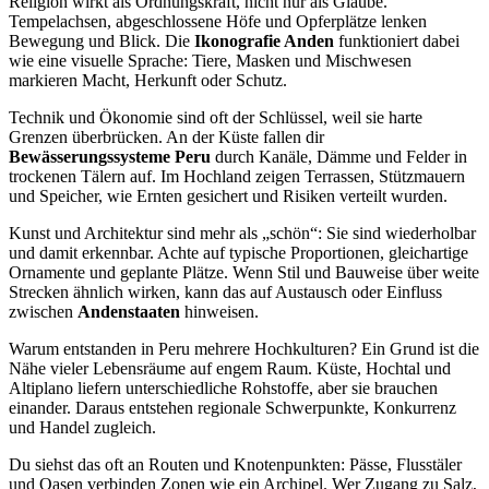
Religion wirkt als Ordnungskraft, nicht nur als Glaube.
Tempelachsen, abgeschlossene Höfe und Opferplätze lenken
Bewegung und Blick. Die
Ikonografie Anden
funktioniert dabei
wie eine visuelle Sprache: Tiere, Masken und Mischwesen
markieren Macht, Herkunft oder Schutz.
Technik und Ökonomie sind oft der Schlüssel, weil sie harte
Grenzen überbrücken. An der Küste fallen dir
Bewässerungssysteme Peru
durch Kanäle, Dämme und Felder in
trockenen Tälern auf. Im Hochland zeigen Terrassen, Stützmauern
und Speicher, wie Ernten gesichert und Risiken verteilt wurden.
Kunst und Architektur sind mehr als „schön“: Sie sind wiederholbar
und damit erkennbar. Achte auf typische Proportionen, gleichartige
Ornamente und geplante Plätze. Wenn Stil und Bauweise über weite
Strecken ähnlich wirken, kann das auf Austausch oder Einfluss
zwischen
Andenstaaten
hinweisen.
Warum entstanden in Peru mehrere Hochkulturen? Ein Grund ist die
Nähe vieler Lebensräume auf engem Raum. Küste, Hochtal und
Altiplano liefern unterschiedliche Rohstoffe, aber sie brauchen
einander. Daraus entstehen regionale Schwerpunkte, Konkurrenz
und Handel zugleich.
Du siehst das oft an Routen und Knotenpunkten: Pässe, Flusstäler
und Oasen verbinden Zonen wie ein Archipel. Wer Zugang zu Salz,