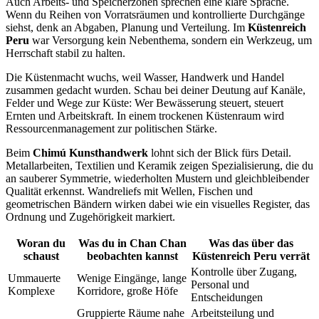
Auch Arbeits- und Speicherzonen sprechen eine klare Sprache.
Wenn du Reihen von Vorratsräumen und kontrollierte Durchgänge
siehst, denk an Abgaben, Planung und Verteilung. Im
Küstenreich
Peru
war Versorgung kein Nebenthema, sondern ein Werkzeug, um
Herrschaft stabil zu halten.
Die Küstenmacht wuchs, weil Wasser, Handwerk und Handel
zusammen gedacht wurden. Schau bei deiner Deutung auf Kanäle,
Felder und Wege zur Küste: Wer Bewässerung steuert, steuert
Ernten und Arbeitskraft. In einem trockenen Küstenraum wird
Ressourcenmanagement zur politischen Stärke.
Beim
Chimú Kunsthandwerk
lohnt sich der Blick fürs Detail.
Metallarbeiten, Textilien und Keramik zeigen Spezialisierung, die du
an sauberer Symmetrie, wiederholten Mustern und gleichbleibender
Qualität erkennst. Wandreliefs mit Wellen, Fischen und
geometrischen Bändern wirken dabei wie ein visuelles Register, das
Ordnung und Zugehörigkeit markiert.
Woran du
Was du in Chan Chan
Was das über das
schaust
beobachten kannst
Küstenreich Peru verrät
Kontrolle über Zugang,
Ummauerte
Wenige Eingänge, lange
Personal und
Komplexe
Korridore, große Höfe
Entscheidungen
Gruppierte Räume nahe
Arbeitsteilung und