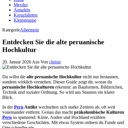
Mexiko
Antarktis
Kreuzfahrten
Kleingruppe
Kategorie
Allgemein
Entdecken Sie die alte peruanische
Hochkultur
20. Januar 2026
Aus
Von
chrissi
Du willst die
alte peruanische Hochkultur
nicht nur bestaunen,
sondern wirklich verstehen. Dieser Guide zeigt dir, woran du
peruanische Hochkulturen
erkennst: an Bauformen, Bildzeichen,
Technik und sozialer Ordnung. So wird aus Staunen ein klarer
Blick.
In der
Peru
Antike
wechselten sich starke Zentren ab, oft weit
voneinander entfernt. Genau das macht
präkolumbische Kulturen
Peru
so spannend: Küste, Anden und Hochland erzählen
verschiedene Geschichten. Mit etwas System ordnest du Funde und
Orte schneller ein.