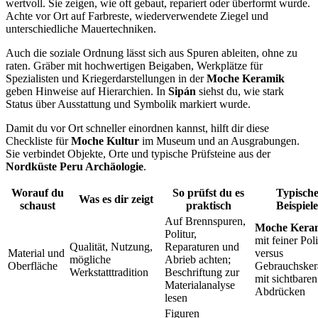
wertvoll. Sie zeigen, wie oft gebaut, repariert oder überformt wurde.
Achte vor Ort auf Farbreste, wiederverwendete Ziegel und
unterschiedliche Mauertechniken.
Auch die soziale Ordnung lässt sich aus Spuren ableiten, ohne zu
raten. Gräber mit hochwertigen Beigaben, Werkplätze für
Spezialisten und Kriegerdarstellungen in der
Moche Keramik
geben Hinweise auf Hierarchien. In
Sipán
siehst du, wie stark
Status über Ausstattung und Symbolik markiert wurde.
Damit du vor Ort schneller einordnen kannst, hilft dir diese
Checkliste für
Moche Kultur
im Museum und an Ausgrabungen.
Sie verbindet Objekte, Orte und typische Prüfsteine aus der
Nordküste Peru Archäologie
.
Worauf du
So prüfst du es
Typisch
Was es dir zeigt
schaust
praktisch
Beispiele
Auf Brennspuren,
Moche Kera
Politur,
mit feiner Poli
Qualität, Nutzung,
Reparaturen und
Material und
versus
mögliche
Abrieb achten;
Oberfläche
Gebrauchske
Werkstatttradition
Beschriftung zur
mit sichtbaren
Materialanalyse
Abdrücken
lesen
Figuren