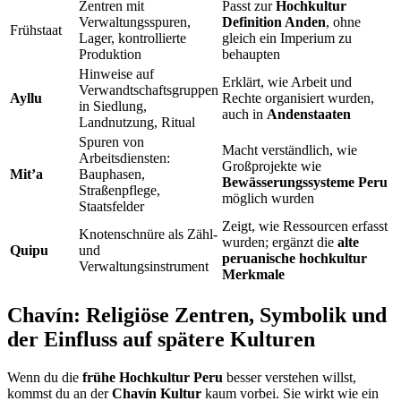
Zentren mit
Passt zur
Hochkultur
Verwaltungsspuren,
Definition Anden
, ohne
Frühstaat
Lager, kontrollierte
gleich ein Imperium zu
Produktion
behaupten
Hinweise auf
Erklärt, wie Arbeit und
Verwandtschaftsgruppen
Ayllu
Rechte organisiert wurden,
in Siedlung,
auch in
Andenstaaten
Landnutzung, Ritual
Spuren von
Macht verständlich, wie
Arbeitsdiensten:
Großprojekte wie
Mit’a
Bauphasen,
Bewässerungssysteme Peru
Straßenpflege,
möglich wurden
Staatsfelder
Zeigt, wie Ressourcen erfasst
Knotenschnüre als Zähl-
wurden; ergänzt die
alte
Quipu
und
peruanische hochkultur
Verwaltungsinstrument
Merkmale
Chavín: Religiöse Zentren, Symbolik und
der Einfluss auf spätere Kulturen
Wenn du die
frühe Hochkultur Peru
besser verstehen willst,
kommst du an der
Chavín Kultur
kaum vorbei. Sie wirkt wie ein