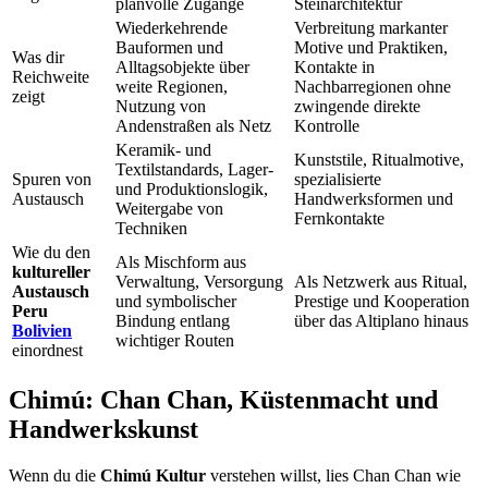
planvolle Zugänge
Steinarchitektur
Wiederkehrende
Verbreitung markanter
Bauformen und
Motive und Praktiken,
Was dir
Alltagsobjekte über
Kontakte in
Reichweite
weite Regionen,
Nachbarregionen ohne
zeigt
Nutzung von
zwingende direkte
Andenstraßen als Netz
Kontrolle
Keramik- und
Kunststile, Ritualmotive,
Textilstandards, Lager-
Spuren von
spezialisierte
und Produktionslogik,
Austausch
Handwerksformen und
Weitergabe von
Fernkontakte
Techniken
Wie du den
Als Mischform aus
kultureller
Verwaltung, Versorgung
Als Netzwerk aus Ritual,
Austausch
und symbolischer
Prestige und Kooperation
Peru
Bindung entlang
über das Altiplano hinaus
Bolivien
wichtiger Routen
einordnest
Chimú: Chan Chan, Küstenmacht und
Handwerkskunst
Wenn du die
Chimú Kultur
verstehen willst, lies Chan Chan wie