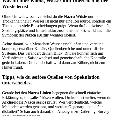
Was du über Klima, Wasser und Überleben in der
Wüste lernst
Ohne Umweltwissen verstehst du die
Nazca Wüste
nur halb.
Trockenheit heißt: Wasser ist nicht nur eine Ressource, sondern ein
Thema, das viele Entscheidungen prägt. Wenn du Landwirtschaft,
Siedlungsplätze und Infrastruktur zusammendenkst, wirkt auch die
Symbolik der
Nazca Kultur
weniger isoliert.
Achte darauf, wie Menschen Wasser erschließen und verteilen
konnten, etwa über Kanäle, Quellenbereiche und unterirdische
Systeme. Das verändert deinen Blick: Rituale können sich um
Verlässlichkeit, Saisonwechsel und gemeinschaftliche Kontrolle
gedreht haben. Die Landschaft wird dann zur Bühne, nicht zum
Hintergrund.
Tipps, wie du seriöse Quellen von Spekulation
unterscheidest
Gerade bei den
Nazca Linien
begegnen dir schnell einfache
Erklärungen, die „alles“ lösen wollen. Du kommst weiter, wenn du
Archäologie Nazca seriös
prüfst: Wer veröffentlicht, welche
Methoden werden genannt, und werden Gegenargumente fair
diskutiert? Schau auch darauf, ob Aussagen zu Datierung, Survey