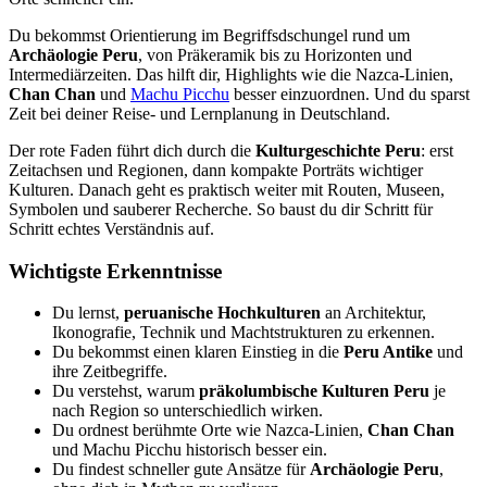
Du bekommst Orientierung im Begriffsdschungel rund um
Archäologie Peru
, von Präkeramik bis zu Horizonten und
Intermediärzeiten. Das hilft dir, Highlights wie die Nazca-Linien,
Chan Chan
und
Machu Picchu
besser einzuordnen. Und du sparst
Zeit bei deiner Reise- und Lernplanung in Deutschland.
Der rote Faden führt dich durch die
Kulturgeschichte Peru
: erst
Zeitachsen und Regionen, dann kompakte Porträts wichtiger
Kulturen. Danach geht es praktisch weiter mit Routen, Museen,
Symbolen und sauberer Recherche. So baust du dir Schritt für
Schritt echtes Verständnis auf.
Wichtigste Erkenntnisse
Du lernst,
peruanische Hochkulturen
an Architektur,
Ikonografie, Technik und Machtstrukturen zu erkennen.
Du bekommst einen klaren Einstieg in die
Peru Antike
und
ihre Zeitbegriffe.
Du verstehst, warum
präkolumbische Kulturen Peru
je
nach Region so unterschiedlich wirken.
Du ordnest berühmte Orte wie Nazca-Linien,
Chan Chan
und Machu Picchu historisch besser ein.
Du findest schneller gute Ansätze für
Archäologie Peru
,