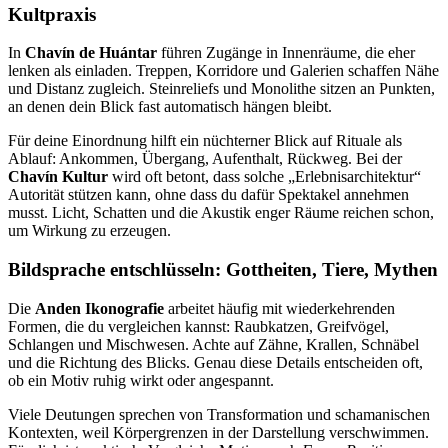
Kultpraxis
In
Chavín de Huántar
führen Zugänge in Innenräume, die eher
lenken als einladen. Treppen, Korridore und Galerien schaffen Nähe
und Distanz zugleich. Steinreliefs und Monolithe sitzen an Punkten,
an denen dein Blick fast automatisch hängen bleibt.
Für deine Einordnung hilft ein nüchterner Blick auf Rituale als
Ablauf: Ankommen, Übergang, Aufenthalt, Rückweg. Bei der
Chavín Kultur
wird oft betont, dass solche „Erlebnisarchitektur“
Autorität stützen kann, ohne dass du dafür Spektakel annehmen
musst. Licht, Schatten und die Akustik enger Räume reichen schon,
um Wirkung zu erzeugen.
Bildsprache entschlüsseln: Gottheiten, Tiere, Mythen
Die
Anden Ikonografie
arbeitet häufig mit wiederkehrenden
Formen, die du vergleichen kannst: Raubkatzen, Greifvögel,
Schlangen und Mischwesen. Achte auf Zähne, Krallen, Schnäbel
und die Richtung des Blicks. Genau diese Details entscheiden oft,
ob ein Motiv ruhig wirkt oder angespannt.
Viele Deutungen sprechen von Transformation und schamanischen
Kontexten, weil Körpergrenzen in der Darstellung verschwimmen.