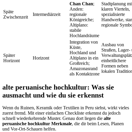
Chan Chan
;
Stadtplanung mi
Anden:
klaren Vierteln,
Späte
Intermediärzeit
regionale
spezialisierte
Zwischenzeit
Königreiche;
Handwerke, sta
Altiplano:
regionale Symbo
stabile
Hochlandräume
Integration von
Ausbau von
Küste,
Straßen, Lager-
Hochland und
Später
Verwaltungsplät
Horizont
Altiplano in ein
Horizont
einheitlichere
Großreich;
Formen neben
Amazonasrand
lokalen Traditio
als Kontaktzone
alte peruanische hochkultur: Was sie
ausmacht und wie du sie erkennst
Wenn du Ruinen, Keramik oder Textilien in Peru siehst, wirkt vieles
zuerst fremd. Mit einer einfachen Checkliste erkennst du jedoch
schnell wiederkehrende Muster. Genau dort liegen die
alte
peruanische hochkultur Merkmale
, die dir beim Lesen, Planen
und Vor-Ort-Schauen helfen.