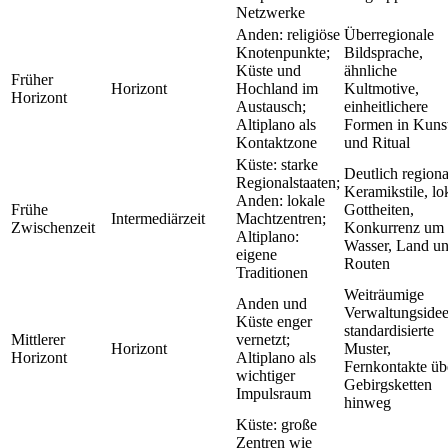
Netzwerke
Anden: religiöse
Überregionale
Knotenpunkte;
Bildsprache,
Küste und
ähnliche
Früher
Horizont
Hochland im
Kultmotive,
Horizont
Austausch;
einheitlichere
Altiplano als
Formen in Kuns
Kontaktzone
und Ritual
Küste: starke
Deutlich regiona
Regionalstaaten;
Keramikstile, lo
Anden: lokale
Frühe
Gottheiten,
Intermediärzeit
Machtzentren;
Zwischenzeit
Konkurrenz um
Altiplano:
Wasser, Land u
eigene
Routen
Traditionen
Weiträumige
Anden und
Verwaltungsidee
Küste enger
standardisierte
Mittlerer
vernetzt;
Horizont
Muster,
Horizont
Altiplano als
Fernkontakte üb
wichtiger
Gebirgsketten
Impulsraum
hinweg
Küste: große
Zentren wie