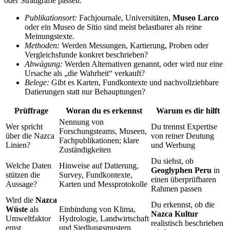
oder Stratigrafie passen.
Publikationsort:
Fachjournale, Universitäten,
Museo Larco
oder ein Museo de Sitio sind meist belastbarer als reine
Meinungstexte.
Methoden:
Werden Messungen, Kartierung, Proben oder
Vergleichsfunde konkret beschrieben?
Abwägung:
Werden Alternativen genannt, oder wird nur eine
Ursache als „die Wahrheit“ verkauft?
Belege:
Gibt es Karten, Fundkontexte und nachvollziehbare
Datierungen statt nur Behauptungen?
Prüffrage
Woran du es erkennst
Warum es dir hilft
Nennung von
Wer spricht
Du trennst Expertise
Forschungsteams, Museen,
über die Nazca
von reiner Deutung
Fachpublikationen; klare
Linien?
und Werbung
Zuständigkeiten
Du siehst, ob
Welche Daten
Hinweise auf Datierung,
Geoglyphen Peru
in
stützen die
Survey, Fundkontexte,
einen überprüfbaren
Aussage?
Karten und Messprotokolle
Rahmen passen
Wird die
Nazca
Du erkennst, ob die
Wüste
als
Einbindung von Klima,
Nazca Kultur
Umweltfaktor
Hydrologie, Landwirtschaft
realistisch beschrieben
ernst
und Siedlungsmustern