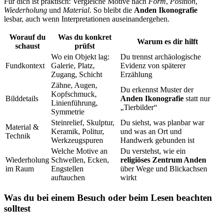
Für dich ist praktisch: Vergleiche Motive nach
Form
,
Position
,
Wiederholung
und
Material
. So bleibt die
Anden Ikonografie
lesbar, auch wenn Interpretationen auseinandergehen.
Worauf du
Was du konkret
Warum es dir hilft
schaust
prüfst
Wo ein Objekt lag:
Du trennst archäologische
Fundkontext
Galerie, Platz,
Evidenz von späterer
Zugang, Schicht
Erzählung
Zähne, Augen,
Du erkennst Muster der
Kopfschmuck,
Bilddetails
Anden Ikonografie
statt nur
Linienführung,
„Tierbilder“
Symmetrie
Steinrelief, Skulptur,
Du siehst, was planbar war
Material &
Keramik, Politur,
und was an Ort und
Technik
Werkzeugspuren
Handwerk gebunden ist
Welche Motive an
Du verstehst, wie ein
Wiederholung
Schwellen, Ecken,
religiöses Zentrum Anden
im Raum
Engstellen
über Wege und Blickachsen
auftauchen
wirkt
Was du bei einem Besuch oder beim Lesen beachten
solltest