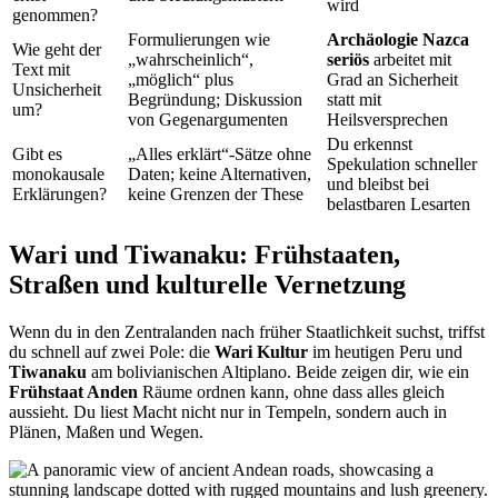
wird
genommen?
Formulierungen wie
Archäologie Nazca
Wie geht der
„wahrscheinlich“,
seriös
arbeitet mit
Text mit
„möglich“ plus
Grad an Sicherheit
Unsicherheit
Begründung; Diskussion
statt mit
um?
von Gegenargumenten
Heilsversprechen
Du erkennst
Gibt es
„Alles erklärt“-Sätze ohne
Spekulation schneller
monokausale
Daten; keine Alternativen,
und bleibst bei
Erklärungen?
keine Grenzen der These
belastbaren Lesarten
Wari und Tiwanaku: Frühstaaten,
Straßen und kulturelle Vernetzung
Wenn du in den Zentralanden nach früher Staatlichkeit suchst, triffst
du schnell auf zwei Pole: die
Wari Kultur
im heutigen Peru und
Tiwanaku
am bolivianischen Altiplano. Beide zeigen dir, wie ein
Frühstaat Anden
Räume ordnen kann, ohne dass alles gleich
aussieht. Du liest Macht nicht nur in Tempeln, sondern auch in
Plänen, Maßen und Wegen.