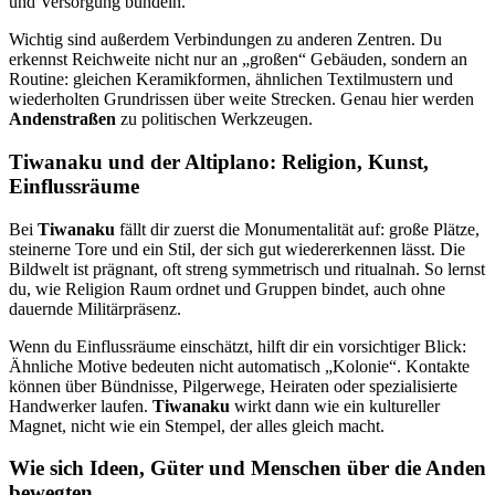
und Versorgung bündeln.
Wichtig sind außerdem Verbindungen zu anderen Zentren. Du
erkennst Reichweite nicht nur an „großen“ Gebäuden, sondern an
Routine: gleichen Keramikformen, ähnlichen Textilmustern und
wiederholten Grundrissen über weite Strecken. Genau hier werden
Andenstraßen
zu politischen Werkzeugen.
Tiwanaku und der Altiplano: Religion, Kunst,
Einflussräume
Bei
Tiwanaku
fällt dir zuerst die Monumentalität auf: große Plätze,
steinerne Tore und ein Stil, der sich gut wiedererkennen lässt. Die
Bildwelt ist prägnant, oft streng symmetrisch und ritualnah. So lernst
du, wie Religion Raum ordnet und Gruppen bindet, auch ohne
dauernde Militärpräsenz.
Wenn du Einflussräume einschätzt, hilft dir ein vorsichtiger Blick:
Ähnliche Motive bedeuten nicht automatisch „Kolonie“. Kontakte
können über Bündnisse, Pilgerwege, Heiraten oder spezialisierte
Handwerker laufen.
Tiwanaku
wirkt dann wie ein kultureller
Magnet, nicht wie ein Stempel, der alles gleich macht.
Wie sich Ideen, Güter und Menschen über die Anden
bewegten