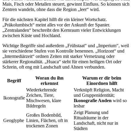
Mais, Fisch oder Metallen steuert, gewinnt Einfluss. So können sich
Zentren wandeln, ohne dass die Region „leer“ wird.
Für die nächsten Kapitel hilft dir ein kleiner Wortschatz.
„Präkolumbisch“ meint alles vor der Ankunft der Spanier.
„Zentralanden“ beschreibt den Kernraum vieler Entwicklungen
zwischen Küste und Hochland.
Wichtige Begriffe sind außerdem „Frühstaat“ und „Imperium“, weil
sie verschiedene Stufen von Kontrolle benennen. „Horizont“ und
„Intermediärzeit“ ordnen Zeiten mit starker Vernetzung oder
stärkerer Regionalität. „Huaca“ steht für einen heiligen Ort oder
Schrein, oft eng mit Landschaft und Ahnen verbunden.
Woran du ihn
Warum er dir beim
Begriff
erkennst
Einordnen hilft
Wiederkehrende
Verknüpft Religion, Macht
Zeichen, Tiere,
und Gruppenidentität;
Ikonografie
Mischwesen, klare
Ikonografie Anden
wird so
Bildregeln
lesbar
Zeigt Planung und
Großes Bodenbild,
Ritualräume in der
Geoglyphe
Linien, Flächen, oft in
Landschaft, nicht nur in
trockenen Zonen
Städten