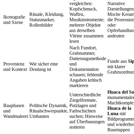
vergleichen:
Narrative
Kopfschmuck,
Darstellungen
Rituale, Kleidung,
Waffen,
Moche Keram
Ikonografie
Statusmarker,
Musikinstrumente;
die Prozessio
und Szene
Rollenbilder
mehrere Objekte
oder
aus derselben
Opferhandlun
Vitrine zusammen
andeuten
lesen
Nach Fundort,
Grabnummer,
Datierungsmethode
Funde aus
Si
Provenienz
Wie sicher eine
und
mit klarer
und Kontext
Deutung ist
Dokumentation
Grabzuordnu
schauen; fehlende
Angaben kritisch
markieren
Huaca del So
Unterschiedliche
monumentale
Ziegelformate,
Machtkomple
Bauphasen
Politische Dynamik,
Putzlagen und
Huaca de la
und
Ritualschwerpunkte,
Farbschichten
Luna
mit
Wandmalerei
Umbauten
suchen; Hinweise
Bildprogram
auf Überbauungen
und wiederho
notieren
Bauetappen