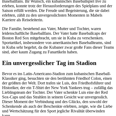
Baseballfans. Ihr Wunsch, ein kubanisches Baseballspiel live zu
erleben, konnte trotz der Herausforderungen des Spielplans und der
Saison erfüllt werden. Die Freude und Begeisterung, die sie dabei
erlebten, zählt zu den unvergesslichsten Momenten in Mabels
Karriere als Reiseleiterin.
Die Familie, bestehend aus Vater, Mutter und Tochter, waren
leidenschaftliche Baseballfans. Der Vater hatte Baseballcaps der
Boston Red Sox mitgebracht, um sie in Kuba zu verschenken.
Sportartikel, insbesondere von amerikanischen Baseballteams, sind
in Kuba sehr begehrt, da die Kubaner zwar große Fans dieser Teams
sind, aber kaum Zugang zu Fanartikeln haben.
Ein unvergesslicher Tag im Stadion
Bevor es ins Latin-Americano-Stadion zum kubanischen Baseball-
Klassiker ging, besuchten sie den berühmten Friedhof Colon, einen
der größten der Welt. Dort trafen sie Luis, den Friedhofsführer und
Historiker, der ein T-Shirt der New York Yankees trug – zufällig das
Lieblingsteam der Tochter. Der Vater schenkte Luis eine der Red
Sox-Caps und das Strahlen in seinem Gesicht war unvergesslich.
Dieser Moment der Verbindung und des Glücks, den sowohl der
Schenkende als auch der Beschenkte erlebten, zeigte, wie die Liebe
und Wertschätzung für den Sport jegliche Rivalität überwinden
kann.