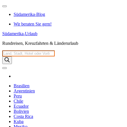
Zum
Inhalt
Südamerika-Blog
springen
Wir beraten Sie gern!
Südamerika-Urlaub
Rundreisen, Kreuzfahrten & Länderurlaub
Products
search
Brasilien
Argentinien
Peru
Chile
Ecuador
Bolivien
Costa Rica
Kuba
Mexiko