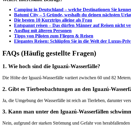
Camping in Deutschland – welche Destinationen Sie kenn
Batumi City – 5 Gründe, weshalb du deinen nächsten Urlau
Die besten 10 Kurztrips alleine als Frau
Entspannt reisen – Das dürfen Männer auf Reisen nicht ve
Ausflug mit älteren Personen
Tipps von Piloten zum Fliegen & Reisen
Elegantes Reisen: Schlüpfen Sie in die Welt der Luxus-Priv
FAQs (Häufig gestellte Fragen)
1. Wie hoch sind die Iguazú-Wasserfälle?
Die Höhe der Iguazú-Wasserfälle variiert zwischen 60 und 82 Metern,
2. Gibt es Tierbeobachtungen an den Iguazú-Wasserf
Ja, die Umgebung der Wasserfälle ist reich an Tierleben, darunter ve
3. Kann man unter den Iguazú-Wasserfällen schwim
Nein, aufgrund der starken Strömung und Gefahr von herabfallenden F