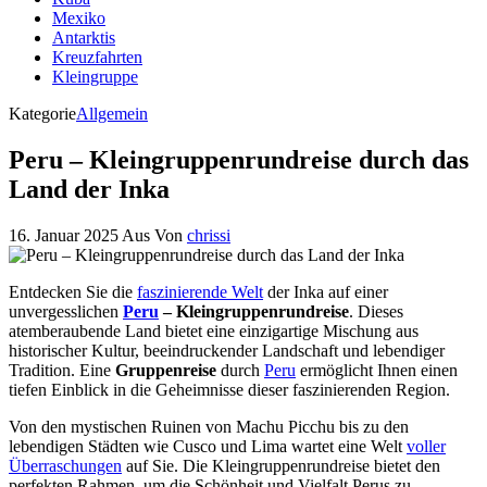
Mexiko
Antarktis
Kreuzfahrten
Kleingruppe
Kategorie
Allgemein
Peru – Kleingruppenrundreise durch das
Land der Inka
16. Januar 2025
Aus
Von
chrissi
Entdecken Sie die
faszinierende Welt
der Inka auf einer
unvergesslichen
Peru
– Kleingruppenrundreise
. Dieses
atemberaubende Land bietet eine einzigartige Mischung aus
historischer Kultur, beeindruckender Landschaft und lebendiger
Tradition. Eine
Gruppenreise
durch
Peru
ermöglicht Ihnen einen
tiefen Einblick in die Geheimnisse dieser faszinierenden Region.
Von den mystischen Ruinen von Machu Picchu bis zu den
lebendigen Städten wie Cusco und Lima wartet eine Welt
voller
Überraschungen
auf Sie. Die Kleingruppenrundreise bietet den
perfekten Rahmen, um die Schönheit und Vielfalt Perus zu