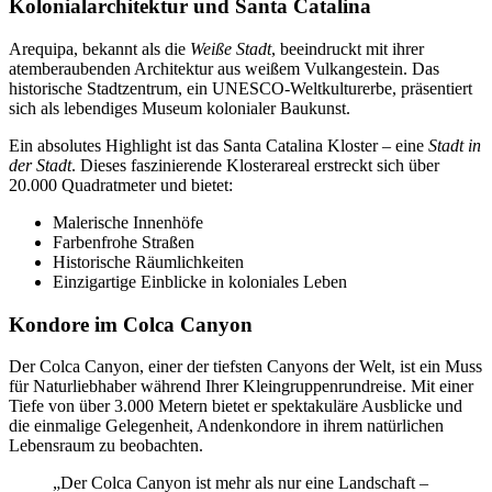
Kolonialarchitektur und Santa Catalina
Arequipa, bekannt als die
Weiße Stadt
, beeindruckt mit ihrer
atemberaubenden Architektur aus weißem Vulkangestein. Das
historische Stadtzentrum, ein UNESCO-Weltkulturerbe, präsentiert
sich als lebendiges Museum kolonialer Baukunst.
Ein absolutes Highlight ist das Santa Catalina Kloster – eine
Stadt in
der Stadt
. Dieses faszinierende Klosterareal erstreckt sich über
20.000 Quadratmeter und bietet:
Malerische Innenhöfe
Farbenfrohe Straßen
Historische Räumlichkeiten
Einzigartige Einblicke in koloniales Leben
Kondore im Colca Canyon
Der Colca Canyon, einer der tiefsten Canyons der Welt, ist ein Muss
für Naturliebhaber während Ihrer Kleingruppenrundreise. Mit einer
Tiefe von über 3.000 Metern bietet er spektakuläre Ausblicke und
die einmalige Gelegenheit, Andenkondore in ihrem natürlichen
Lebensraum zu beobachten.
„Der Colca Canyon ist mehr als nur eine Landschaft –