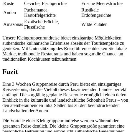
Küste
Ceviche, Fischgerichte
Frische Meeresfrüchte
Pachamanca,
Rustikale
Anden
Kartoffelgerichte
Erdofengerichte
Exotische Früchte,
Amazonas
Wilde Zutaten
Flussfische
Unsere Kleingruppenrundreise bietet einzigartige Möglichkeiten,
authentische kulinarische Erlebnisse abseits der Touristenpfade zu
genießen. Mit Unterstützung des Reiseführers entdecken Sie lokale
Märkte, traditionelle Restaurants und haben sogar die Chance, an
traditionellen Kochkursen teilzunehmen.
Fazit
Eine 3 Wochen Gruppenreise durch Peru bietet ein einzigartiges
Reiseerlebnis, das die Vielfalt dieses faszinierenden Landes perfekt
einfängt. Die sorgfältig geplante Reiseroute ermöglicht einen tiefen
Einblick in die kulturelle und landschaftliche Schönheit Perus – von
den atemberaubenden Inka-Stätten bis zu den beeindruckenden
Landschaften der Anden.
Die Vorteile einer Kleingruppenrundreise werden während der
gesamten Reise deutlich. Die kleine Gruppengröße garantiert eine
persönliche Betreuung und ermöglicht authentische Begegnungen