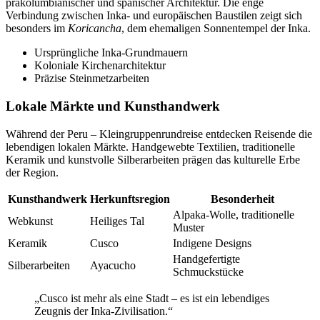
präkolumbianischer und spanischer Architektur. Die enge
Verbindung zwischen Inka- und europäischen Baustilen zeigt sich
besonders im
Koricancha
, dem ehemaligen Sonnentempel der Inka.
Ursprüngliche Inka-Grundmauern
Koloniale Kirchenarchitektur
Präzise Steinmetzarbeiten
Lokale Märkte und Kunsthandwerk
Während der Peru – Kleingruppenrundreise entdecken Reisende die
lebendigen lokalen Märkte. Handgewebte Textilien, traditionelle
Keramik und kunstvolle Silberarbeiten prägen das kulturelle Erbe
der Region.
Kunsthandwerk
Herkunftsregion
Besonderheit
Alpaka-Wolle, traditionelle
Webkunst
Heiliges Tal
Muster
Keramik
Cusco
Indigene Designs
Handgefertigte
Silberarbeiten
Ayacucho
Schmuckstücke
„Cusco ist mehr als eine Stadt – es ist ein lebendiges
Zeugnis der Inka-Zivilisation.“