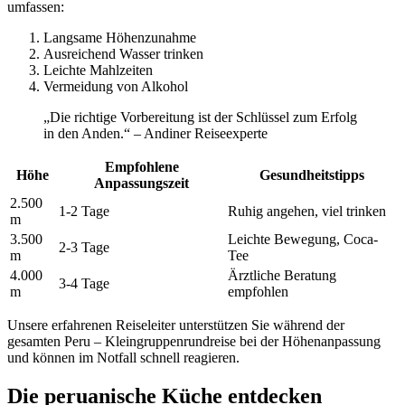
umfassen:
Langsame Höhenzunahme
Ausreichend Wasser trinken
Leichte Mahlzeiten
Vermeidung von Alkohol
„Die richtige Vorbereitung ist der Schlüssel zum Erfolg
in den Anden.“ – Andiner Reiseexperte
Empfohlene
Höhe
Gesundheitstipps
Anpassungszeit
2.500
1-2 Tage
Ruhig angehen, viel trinken
m
3.500
Leichte Bewegung, Coca-
2-3 Tage
m
Tee
4.000
Ärztliche Beratung
3-4 Tage
m
empfohlen
Unsere erfahrenen Reiseleiter unterstützen Sie während der
gesamten Peru – Kleingruppenrundreise bei der Höhenanpassung
und können im Notfall schnell reagieren.
Die peruanische Küche entdecken