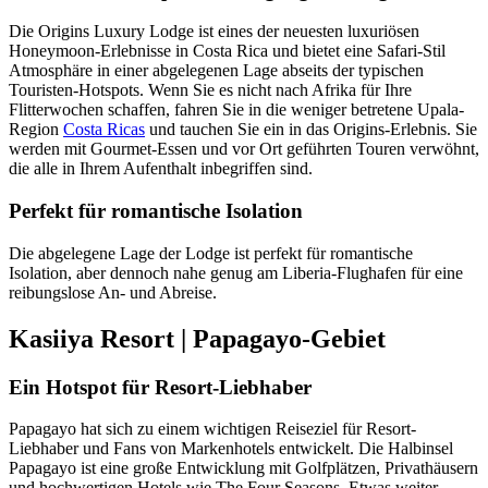
Die Origins Luxury Lodge ist eines der neuesten luxuriösen
Honeymoon-Erlebnisse in Costa Rica und bietet eine Safari-Stil
Atmosphäre in einer abgelegenen Lage abseits der typischen
Touristen-Hotspots. Wenn Sie es nicht nach Afrika für Ihre
Flitterwochen schaffen, fahren Sie in die weniger betretene Upala-
Region
Costa Ricas
und tauchen Sie ein in das Origins-Erlebnis. Sie
werden mit Gourmet-Essen und vor Ort geführten Touren verwöhnt,
die alle in Ihrem Aufenthalt inbegriffen sind.
Perfekt für romantische Isolation
Die abgelegene Lage der Lodge ist perfekt für romantische
Isolation, aber dennoch nahe genug am Liberia-Flughafen für eine
reibungslose An- und Abreise.
Kasiiya Resort | Papagayo-Gebiet
Ein Hotspot für Resort-Liebhaber
Papagayo hat sich zu einem wichtigen Reiseziel für Resort-
Liebhaber und Fans von Markenhotels entwickelt. Die Halbinsel
Papagayo ist eine große Entwicklung mit Golfplätzen, Privathäusern
und hochwertigen Hotels wie The Four Seasons. Etwas weiter