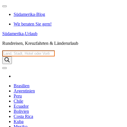
Zum
Inhalt
Südamerika-Blog
springen
Wir beraten Sie gern!
Südamerika-Urlaub
Rundreisen, Kreuzfahrten & Länderurlaub
Products
search
Brasilien
Argentinien
Peru
Chile
Ecuador
Bolivien
Costa Rica
Kuba
Mexiko