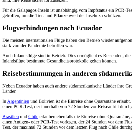
sind, ihre Reise sicher fortzusetzen.
Für die Galapagos-Inseln ist unabhängig vom Impfstatus ein PCR-Tes
getroffen, um die Tier- und Pflanzenwelt der Inseln zu schützen.
Flugverbindungen nach Ecuador
Die meisten internationalen Flüge haben den Betrieb wieder aufgeno
stark von der Pandemie betroffen war.
Auch Inlandsflüge sind in Betrieb. Dies ermöglicht es Reisenden, 
Inlandsflüge bestimmte Gesundheitsprotokolle gelten können.
Reisebestimmungen in anderen südamerik
Neben Ecuador haben auch andere südamerikanische Länder ihre Grenz
Länder.
In
Argentinien
und Bolivien ist die Einreise ohne Quarantäne erlaubt
einen PCR-Test, der innerhalb von 72 Stunden vor Reiseantritt durch
Brasilien
und
Chile
erlauben ebenfalls die Einreise ohne Quarantäne, a
einen Antigen- oder PCR-Test vorlegen, der 24 Stunden vor dem Flu
Test, der maximal 72 Stunden vor dem letzten Flug nach Chile durch