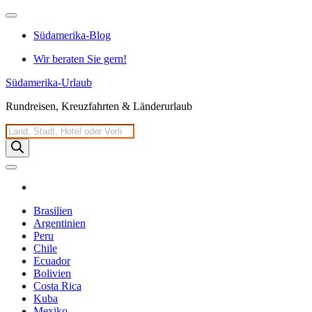
Zum
Inhalt
Südamerika-Blog
springen
Wir beraten Sie gern!
Südamerika-Urlaub
Rundreisen, Kreuzfahrten & Länderurlaub
Products
search
Brasilien
Argentinien
Peru
Chile
Ecuador
Bolivien
Costa Rica
Kuba
Mexiko