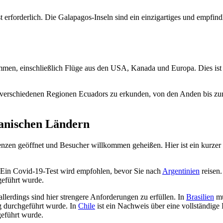
t erforderlich. Die Galapagos-Inseln sind ein einzigartiges und empf
mmen, einschließlich Flüge aus den USA, Kanada und Europa. Dies ist 
die verschiedenen Regionen Ecuadors zu erkunden, von den Anden bis 
anischen Ländern
en geöffnet und Besucher willkommen geheißen. Hier ist ein kurzer Ü
. Ein Covid-19-Test wird empfohlen, bevor Sie nach
Argentinien
reisen.
geführt wurde.
llerdings sind hier strengere Anforderungen zu erfüllen. In
Brasilien
mü
g durchgeführt wurde. In
Chile
ist ein Nachweis über eine vollständige 
geführt wurde.