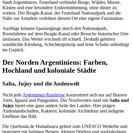
Stadt Argentiniens. Feuerland verbindet Berge, Wälder, Moore,
Küsten und eine besondere Endzeitstimmung, ohne düster zu
wirken. Der Beagle-Kanal, der Feuerland Nationalpark und die
Nähe zur Antarktis verleihen diesem Ort eine eigene Faszination.
Ausflüge können Spaziergänge durch den Nationalpark,
Bootsfahrten auf dem Beagle-Kanal oder Besuche historischer Orte
umfassen. Das Wetter wechselt oft schnell. Deshalb gehören
winddichte Kleidung, Schichtenprinzip und feste Schuhe unbedingt
ins Gepäck.
Der Norden Argentiniens: Farben,
Hochland und koloniale Städte
Salta, Jujuy und die Andenwelt
Nicht jede
Argentinien Rundreise
konzentriert sich nur auf Buenos
Aires, Iguazú und Patagonien. Der Nordwesten rund um
Salta und
Jujuy
bietet eine ganz andere Seite des Landes. Hier prägen
Andenlandschaften, Kakteen, koloniale Architektur und indigene
Einflüsse das Bild.
Die Quebrada de Humahuaca gehört zum UNESCO Welterbe und
begeistert mit farbigen Bergen, kleinen Dörfern und spektakulären