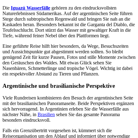
Die
Iguazú Wasserfälle
gehören zu den eindrucksvollsten
Naturerlebnissen Südamerikas. Auf der argentinischen Seite führen
Stege durch subtropischen Regenwald und bringen Sie nah an die
Kaskaden heran. Besonders bekannt ist die Garganta del Diablo, die
Teufelsschlucht. Dort stürzt das Wasser mit gewaltiger Kraft in die
Tiefe, während feiner Nebel über den Plattformen liegt.
Eine geführte Reise hilft hier besonders, da Wege, Besuchszeiten
und Aussichtspunkte gut abgestimmt werden sollten. So bleibt
genügend Zeit für kurze Pausen, Fotos und stille Momente zwischen
den Geräuschen des Waldes. Mit etwas Glück sehen Sie
Nasenbären, Schmetterlinge und tropische Vögel. Wichtig ist dabei
ein respektvoller Abstand zu Tieren und Pflanzen.
Argentinische und brasilianische Perspektive
Viele Rundreisen kombinieren den Besuch der argentinischen Seite
mit der brasilianischen Panoramaseite. Beide Perspektiven ergänzen
sich hervorragend. In Argentinien erleben Sie die Wasserfälle aus
nächster Nähe, in
Brasilien
sehen Sie das gesamte Panorama
besonders eindrucksvoll.
Falls ein Grenzübertritt vorgesehen ist, kümmert sich die
Reiseorganisation um den Ablauf und informiert über notwendige