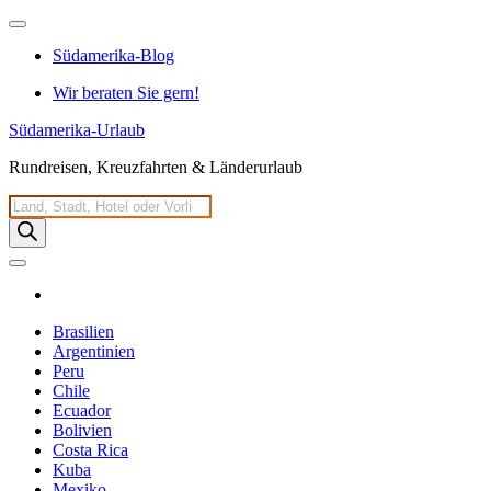
Zum
Inhalt
Südamerika-Blog
springen
Wir beraten Sie gern!
Südamerika-Urlaub
Rundreisen, Kreuzfahrten & Länderurlaub
Products
search
Brasilien
Argentinien
Peru
Chile
Ecuador
Bolivien
Costa Rica
Kuba
Mexiko