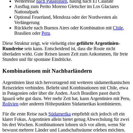
Weiterreise
nach Patagonien
, häufig nach El Calafate
Ausflug zum Perito Moreno Gletscher im Los Glaciares
Nationalpark
Optional Feuerland, Mendoza oder der Nordwesten als
Verlängerung
Rückkehr nach Buenos Aires oder Kombination mit
Chile
,
Brasilien oder
Peru
Diese Struktur zeigt, wie vielseitig eine
geführte Argentinien-
Rundreise
sein kann. Entscheidend ist, dass die Route nicht
überladen wirkt. Gute Reisen lassen Zeit zum Ankommen, für freie
Stunden und für spontane Eindrücke.
Kombinationen mit Nachbarländern
Argentinien lässt sich hervorragend mit weiteren südamerikanischen
Reisezielen verbinden. Beliebt sind Kombinationen mit Chile, etwa
in Patagonien oder über die Anden. Auch Brasilien passt durch
Iguazú sehr gut dazu. Wer mehr Zeit hat, kann Argentinien mit Peru,
Bolivien
oder anderen Höhepunkten Südamerikas kombinieren.
Für die erste Reise nach
Südamerika
empfiehlt sich jedoch oft ein
klarer Fokus. Argentinien allein bietet genug Abwechslung für zwei
bis drei Wochen. Kombinationen lohnen sich vor allem, wenn Sie
bewusst mehrere Länder und Landschaftsräume erleben möchten.