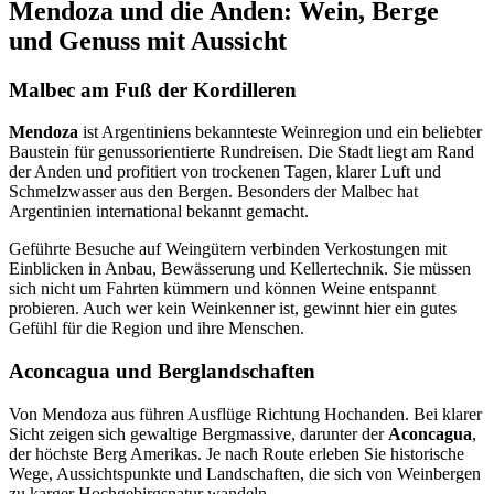
Mendoza und die Anden: Wein, Berge
und Genuss mit Aussicht
Malbec am Fuß der Kordilleren
Mendoza
ist Argentiniens bekannteste Weinregion und ein beliebter
Baustein für genussorientierte Rundreisen. Die Stadt liegt am Rand
der Anden und profitiert von trockenen Tagen, klarer Luft und
Schmelzwasser aus den Bergen. Besonders der Malbec hat
Argentinien international bekannt gemacht.
Geführte Besuche auf Weingütern verbinden Verkostungen mit
Einblicken in Anbau, Bewässerung und Kellertechnik. Sie müssen
sich nicht um Fahrten kümmern und können Weine entspannt
probieren. Auch wer kein Weinkenner ist, gewinnt hier ein gutes
Gefühl für die Region und ihre Menschen.
Aconcagua und Berglandschaften
Von Mendoza aus führen Ausflüge Richtung Hochanden. Bei klarer
Sicht zeigen sich gewaltige Bergmassive, darunter der
Aconcagua
,
der höchste Berg Amerikas. Je nach Route erleben Sie historische
Wege, Aussichtspunkte und Landschaften, die sich von Weinbergen
zu karger Hochgebirgsnatur wandeln.