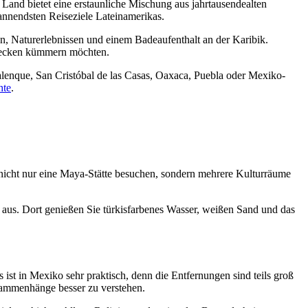
 Land bietet eine erstaunliche Mischung aus jahrtausendealten
nnendsten Reiseziele Lateinamerikas.
en, Naturerlebnissen und einem Badeaufenthalt an der Karibik.
strecken kümmern möchten.
lenque, San Cristóbal de las Casas, Oaxaca, Puebla oder Mexiko-
hte
.
 nicht nur eine Maya-Stätte besuchen, sondern mehrere Kulturräume
aus. Dort genießen Sie türkisfarbenes Wasser, weißen Sand und das
 ist in Mexiko sehr praktisch, denn die Entfernungen sind teils groß
usammenhänge besser zu verstehen.