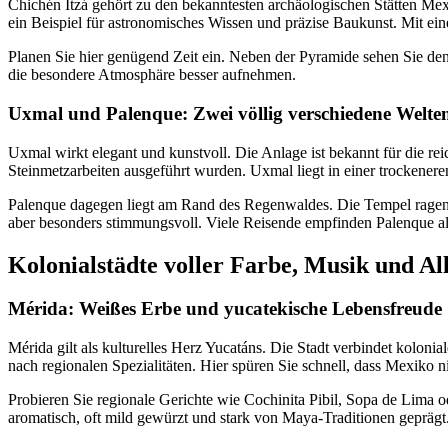
Chichén Itzá gehört zu den bekanntesten archäologischen Stätten M
ein Beispiel für astronomisches Wissen und präzise Baukunst. Mit e
Planen Sie hier genügend Zeit ein. Neben der Pyramide sehen Sie den
die besondere Atmosphäre besser aufnehmen.
Uxmal und Palenque: Zwei völlig verschiedene Welte
Uxmal wirkt elegant und kunstvoll. Die Anlage ist bekannt für die re
Steinmetzarbeiten ausgeführt wurden. Uxmal liegt in einer trockeneren 
Palenque dagegen liegt am Rand des Regenwaldes. Die Tempel ragen z
aber besonders stimmungsvoll. Viele Reisende empfinden Palenque a
Kolonialstädte voller Farbe, Musik und Al
Mérida: Weißes Erbe und yucatekische Lebensfreude
Mérida gilt als kulturelles Herz Yucatáns. Die Stadt verbindet koloni
nach regionalen Spezialitäten. Hier spüren Sie schnell, dass Mexiko
Probieren Sie regionale Gerichte wie Cochinita Pibil, Sopa de Lima 
aromatisch, oft mild gewürzt und stark von Maya-Traditionen geprägt