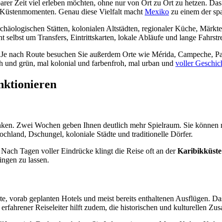
barer Zeit viel erleben möchten, ohne nur von Ort zu Ort zu hetzen. Das
n Küstenmomenten. Genau diese Vielfalt macht
Mexiko
zu einem der spa
chäologischen Stätten, kolonialen Altstädten, regionaler Küche, Märkt
ht selbst um Transfers, Eintrittskarten, lokale Abläufe und lange Fahr
. Je nach Route besuchen Sie außerdem Orte wie Mérida, Campeche, Pa
ch und grün, mal kolonial und farbenfroh, mal urban und
voller Geschic
nktionieren
hränken. Zwei Wochen geben Ihnen deutlich mehr Spielraum. Sie können
ochland, Dschungel, koloniale Städte und traditionelle Dörfer.
Nach Tagen voller Eindrücke klingt die Reise oft an der
Karibikküste
ingen zu lassen.
ute, vorab geplanten Hotels und meist bereits enthaltenen Ausflügen. Das
rfahrener Reiseleiter hilft zudem, die historischen und kulturellen Z