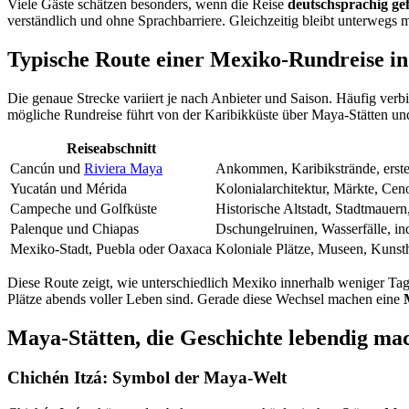
Viele Gäste schätzen besonders, wenn die Reise
deutschsprachig ge
verständlich und ohne Sprachbarriere. Gleichzeitig bleibt unterwegs
Typische Route einer Mexiko-Rundreise i
Die genaue Strecke variiert je nach Anbieter und Saison. Häufig ve
mögliche Rundreise führt von der Karibikküste über Maya-Stätten und
Reiseabschnitt
Cancún und
Riviera Maya
Ankommen, Karibikstrände, erste
Yucatán und Mérida
Kolonialarchitektur, Märkte, Ce
Campeche und Golfküste
Historische Altstadt, Stadtmauer
Palenque und Chiapas
Dschungelruinen, Wasserfälle, in
Mexiko-Stadt, Puebla oder Oaxaca
Koloniale Plätze, Museen, Kunst
Diese Route zeigt, wie unterschiedlich Mexiko innerhalb weniger Tage 
Plätze abends voller Leben sind. Gerade diese Wechsel machen eine
Maya-Stätten, die Geschichte lebendig ma
Chichén Itzá: Symbol der Maya-Welt