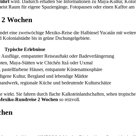
führt
wird. Dadurch erhalten Sie Informationen zu Maya-Kultur, Koloni
 meist Raum für eigene Spaziergänge, Fotopausen oder einen Kaffee am 
n 2 Wochen
rbindet eine zweiwöchige Mexiko-Reise die Halbinsel Yucatán mit weit
 Kolonialstädte bis in grüne Dschungelgebiete.
Typische Erlebnisse
 Ausflüge, entspannter Reiseauftakt oder Badeverlängerung
noten, Maya-Stätten wie Chichén Itzá oder Uxmal
n, pastellfarbene Häuser, entspannte Küstenatmosphäre
digene Kultur, Bergland und lebendige Märkte
handwerk, regionale Küche und bedeutende Kulturschätze
wirkt. Sie fahren durch flache Kalksteinlandschaften, sehen tropische 
Mexiko-Rundreise 2 Wochen
so reizvoll.
chen