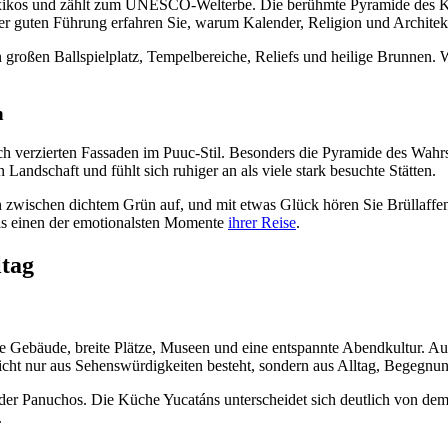
exikos und zählt zum UNESCO-Welterbe. Die berühmte Pyramide des Ku
iner guten Führung erfahren Sie, warum Kalender, Religion und Archit
 großen Ballspielplatz, Tempelbereiche, Reliefs und heilige Brunnen.
n
ich verzierten Fassaden im Puuc-Stil. Besonders die Pyramide des Wahr
Landschaft und fühlt sich ruhiger an als viele stark besuchte Stätten.
wischen dichtem Grün auf, und mit etwas Glück hören Sie Brüllaffen 
ls einen der emotionalsten Momente
ihrer Reise
.
ltag
ale Gebäude, breite Plätze, Museen und eine entspannte Abendkultur. Au
 nicht nur aus Sehenswürdigkeiten besteht, sondern aus Alltag, Begeg
oder Panuchos. Die Küche Yucatáns unterscheidet sich deutlich von dem
.