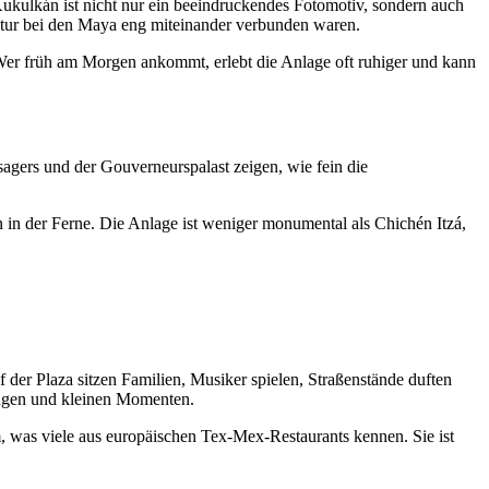
kulkán ist nicht nur ein beeindruckendes Fotomotiv, sondern auch
ektur bei den Maya eng miteinander verbunden waren.
 Wer früh am Morgen ankommt, erlebt die Anlage oft ruhiger und kann
sagers und der Gouverneurspalast zeigen, wie fein die
in der Ferne. Die Anlage ist weniger monumental als Chichén Itzá,
f der Plaza sitzen Familien, Musiker spielen, Straßenstände duften
nungen und kleinen Momenten.
, was viele aus europäischen Tex-Mex-Restaurants kennen. Sie ist