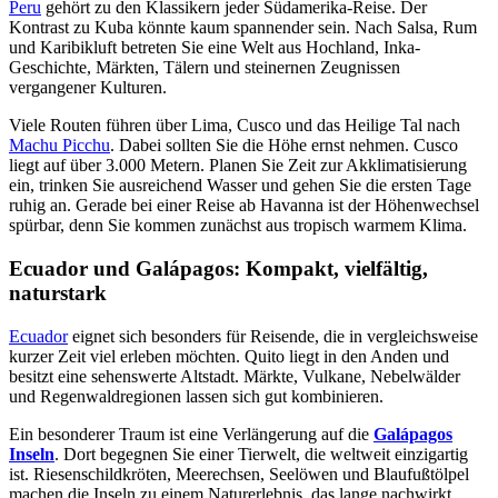
Peru
gehört zu den Klassikern jeder Südamerika-Reise. Der
Kontrast zu Kuba könnte kaum spannender sein. Nach Salsa, Rum
und Karibikluft betreten Sie eine Welt aus Hochland, Inka-
Geschichte, Märkten, Tälern und steinernen Zeugnissen
vergangener Kulturen.
Viele Routen führen über Lima, Cusco und das Heilige Tal nach
Machu Picchu
. Dabei sollten Sie die Höhe ernst nehmen. Cusco
liegt auf über 3.000 Metern. Planen Sie Zeit zur Akklimatisierung
ein, trinken Sie ausreichend Wasser und gehen Sie die ersten Tage
ruhig an. Gerade bei einer Reise ab Havanna ist der Höhenwechsel
spürbar, denn Sie kommen zunächst aus tropisch warmem Klima.
Ecuador und Galápagos: Kompakt, vielfältig,
naturstark
Ecuador
eignet sich besonders für Reisende, die in vergleichsweise
kurzer Zeit viel erleben möchten. Quito liegt in den Anden und
besitzt eine sehenswerte Altstadt. Märkte, Vulkane, Nebelwälder
und Regenwaldregionen lassen sich gut kombinieren.
Ein besonderer Traum ist eine Verlängerung auf die
Galápagos
Inseln
. Dort begegnen Sie einer Tierwelt, die weltweit einzigartig
ist. Riesenschildkröten, Meerechsen, Seelöwen und Blaufußtölpel
machen die Inseln zu einem Naturerlebnis, das lange nachwirkt.