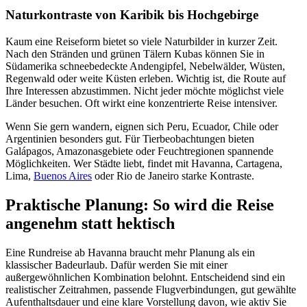
Naturkontraste von Karibik bis Hochgebirge
Kaum eine Reiseform bietet so viele Naturbilder in kurzer Zeit.
Nach den Stränden und grünen Tälern Kubas können Sie in
Südamerika schneebedeckte Andengipfel, Nebelwälder, Wüsten,
Regenwald oder weite Küsten erleben. Wichtig ist, die Route auf
Ihre Interessen abzustimmen. Nicht jeder möchte möglichst viele
Länder besuchen. Oft wirkt eine konzentrierte Reise intensiver.
Wenn Sie gern wandern, eignen sich Peru, Ecuador, Chile oder
Argentinien besonders gut. Für Tierbeobachtungen bieten
Galápagos, Amazonasgebiete oder Feuchtregionen spannende
Möglichkeiten. Wer Städte liebt, findet mit Havanna, Cartagena,
Lima,
Buenos Aires
oder Rio de Janeiro starke Kontraste.
Praktische Planung: So wird die Reise
angenehm statt hektisch
Eine Rundreise ab Havanna braucht mehr Planung als ein
klassischer Badeurlaub. Dafür werden Sie mit einer
außergewöhnlichen Kombination belohnt. Entscheidend sind ein
realistischer Zeitrahmen, passende Flugverbindungen, gut gewählte
Aufenthaltsdauer und eine klare Vorstellung davon, wie aktiv Sie