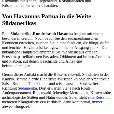
Rhythmus mit Anden, Regenwald, Kolonialstädten und
Küstenmomenten voller Charakter.
Von Havannas Patina in die Weite
Südamerikas
Eine
Südamerika-Rundreise ab Havanna
beginnt mit einem
besonderen Gefühl. Noch bevor Sie den südamerikanischen
Kontinent erreichen, tauchen Sie in eine Stadt ein, die klingt, duftet
und leuchtet. Havanna ist kein gewöhnlicher Ausgangspunkt. Die
kubanische Hauptstadt empfängt Sie mit Musik aus offenen
Fenstern, pastellfarbenen Fassaden, Oldtimern auf breiten Avenidas
und Plätzen, auf denen Geschichte und Alltag eng
beieinanderliegen.
Genau dieser Auftakt macht die Reise so reizvoll. Sie starten in der
Karibik, sammeln erste Eindrücke zwischen kolonialer Architektur,
Salsa, Rum und Tabakkultur und reisen anschließend weiter
Richtung
Südamerika
. Dort erwarten Sie je nach Route
Andenpanoramen, Regenwald, lebendige Metropolen, Küstenstädte,
archäologische Stätten und Naturwunder. So entsteht
eine Reise
mit
mehreren Klangfarben: erst karibisch, dann kontinental, immer
abwechslungsreich.