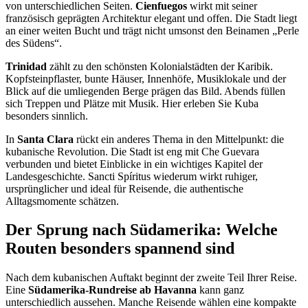
von unterschiedlichen Seiten.
Cienfuegos
wirkt mit seiner
französisch geprägten Architektur elegant und offen. Die Stadt liegt
an einer weiten Bucht und trägt nicht umsonst den Beinamen „Perle
des Südens“.
Trinidad
zählt zu den schönsten Kolonialstädten der Karibik.
Kopfsteinpflaster, bunte Häuser, Innenhöfe, Musiklokale und der
Blick auf die umliegenden Berge prägen das Bild. Abends füllen
sich Treppen und Plätze mit Musik. Hier erleben Sie Kuba
besonders sinnlich.
In
Santa Clara
rückt ein anderes Thema in den Mittelpunkt: die
kubanische Revolution. Die Stadt ist eng mit Che Guevara
verbunden und bietet Einblicke in ein wichtiges Kapitel der
Landesgeschichte. Sancti Spíritus wiederum wirkt ruhiger,
ursprünglicher und ideal für Reisende, die authentische
Alltagsmomente schätzen.
Der Sprung nach Südamerika: Welche
Routen besonders spannend sind
Nach dem kubanischen Auftakt beginnt der zweite Teil Ihrer Reise.
Eine
Südamerika-Rundreise ab Havanna
kann ganz
unterschiedlich aussehen. Manche Reisende wählen eine kompakte