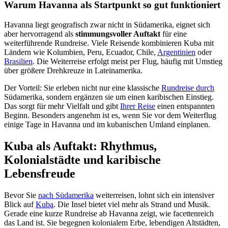
Warum Havanna als Startpunkt so gut funktioniert
Havanna liegt geografisch zwar nicht in Südamerika, eignet sich
aber hervorragend als
stimmungsvoller Auftakt
für eine
weiterführende Rundreise. Viele Reisende kombinieren Kuba mit
Ländern wie Kolumbien, Peru, Ecuador, Chile,
Argentinien
oder
Brasilien
. Die Weiterreise erfolgt meist per Flug, häufig mit Umstieg
über größere Drehkreuze in Lateinamerika.
Der Vorteil: Sie erleben nicht nur eine klassische
Rundreise durch
Südamerika, sondern ergänzen sie um einen karibischen Einstieg.
Das sorgt für mehr Vielfalt und gibt
Ihrer Reise
einen entspannten
Beginn. Besonders angenehm ist es, wenn Sie vor dem Weiterflug
einige Tage in Havanna und im kubanischen Umland einplanen.
Kuba als Auftakt: Rhythmus,
Kolonialstädte und karibische
Lebensfreude
Bevor Sie
nach Südamerika
weiterreisen, lohnt sich ein intensiver
Blick auf
Kuba
. Die Insel bietet viel mehr als Strand und Musik.
Gerade eine kurze Rundreise ab Havanna zeigt, wie facettenreich
das Land ist. Sie begegnen kolonialem Erbe, lebendigen Altstädten,