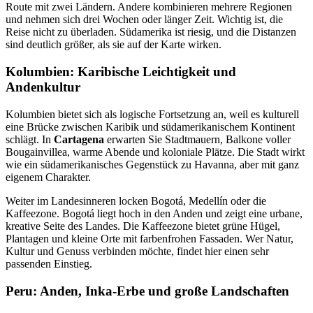
Route mit zwei Ländern. Andere kombinieren mehrere Regionen
und nehmen sich drei Wochen oder länger Zeit. Wichtig ist, die
Reise nicht zu überladen. Südamerika ist riesig, und die Distanzen
sind deutlich größer, als sie auf der Karte wirken.
Kolumbien: Karibische Leichtigkeit und
Andenkultur
Kolumbien bietet sich als logische Fortsetzung an, weil es kulturell
eine Brücke zwischen Karibik und südamerikanischem Kontinent
schlägt. In
Cartagena
erwarten Sie Stadtmauern, Balkone voller
Bougainvillea, warme Abende und koloniale Plätze. Die Stadt wirkt
wie ein südamerikanisches Gegenstück zu Havanna, aber mit ganz
eigenem Charakter.
Weiter im Landesinneren locken Bogotá, Medellín oder die
Kaffeezone. Bogotá liegt hoch in den Anden und zeigt eine urbane,
kreative Seite des Landes. Die Kaffeezone bietet grüne Hügel,
Plantagen und kleine Orte mit farbenfrohen Fassaden. Wer Natur,
Kultur und Genuss verbinden möchte, findet hier einen sehr
passenden Einstieg.
Peru: Anden, Inka-Erbe und große Landschaften