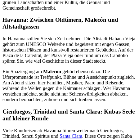
grünen Landschaften und einer Kultur, die Genuss und
Gemeinschaft großschreibt.
Havanna: Zwischen Oldtimern, Malecón und
Altstadtgassen
In Havanna sollten Sie sich Zeit nehmen. Die Altstadt Habana Vieja
gehört zum UNESCO Welterbe und begeistert mit engen Gassen,
historischen Plätzen und kunstvoll restaurierten Gebäuden. Auf der
Plaza de la Catedral, der Plaza Vieja oder rund um das Capitolio
spüren Sie, wie viel Geschichte in dieser Stadt steckt.
Ein Spaziergang am
Malecón
gehört ebenso dazu. Die
Uferpromenade ist Treffpunkt, Bühne und Aussichtspunkt zugleich.
Am Abend sitzen hier Familien, Musiker, Paare und Reisende,
während die Wellen gegen die Kaimauer schlagen. Wer Havanna
verstehen möchte, sollte nicht nur Sehenswürdigkeiten abhaken,
sondern beobachten, zuhören und sich treiben lassen.
Cienfuegos, Trinidad und Santa Clara: Kubas Seele
auf kleiner Runde
Viele Rundreisen ab Havanna führen weiter nach Cienfuegos,
Trinidad, Sancti Spíritus und
Santa Clara
. Diese Orte zeigen Kuba