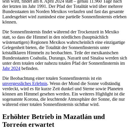
sein wird, findet am 8. April 2024 statt – genau 11.960 Tage nach
der letzten im Jahr 1991. Der Pfad der Totalität wird über mehrere
Bundesstaaten im Norden Mexikos verlaufen und fast das gesamte
Landesgebiet wird zumindest eine partielle Sonnenfinsternis erleben
können.
Die Sonnenfinsternis findet während der Trockenzeit in Mexiko
statt, so dass die Himmel in den nördlichen (hauptsächlich
wüstenartigen) Regionen Mexikos wahrscheinlich eine einzigartige
Gelegenheit bieten, die Totalität der Sonnenfinsternis unter
kristallklaren Himmeln zu beobachten. Teile der mexikanischen
Bundesstaaten Coahuila, Durango, Nayarit und Sinaloa werden sich
unter dem totalen oder nahezu totalen Pfad der Sonnenfinsternis im
Jahr 2024
befinden.
Die Beobachtung einer totalen Sonnenfinsternis ist ein
unvergessliches Erlebnis
. Wenn der Mond die Sonne vollständig
verdeckt, wird es für kurze Zeit dunkel und Sterne sowie Planeten
können am Himmel gesehen werden. Ein weiteres Highlight ist die
sogenannte Korona, die leuchtende Atmosphäre der Sonne, die nur
während einer totalen Sonnenfinsternis sichtbar wird.
Erhöhter Betrieb in Mazatlán und
Torreón erwartet