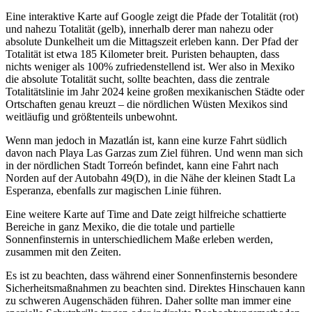
Eine interaktive Karte auf Google zeigt die Pfade der Totalität (rot)
und nahezu Totalität (gelb), innerhalb derer man nahezu oder
absolute Dunkelheit um die Mittagszeit erleben kann. Der Pfad der
Totalität ist etwa 185 Kilometer breit. Puristen behaupten, dass
nichts weniger als 100% zufriedenstellend ist. Wer also in Mexiko
die absolute Totalität sucht, sollte beachten, dass die zentrale
Totalitätslinie im Jahr 2024 keine großen mexikanischen Städte oder
Ortschaften genau kreuzt – die nördlichen Wüsten Mexikos sind
weitläufig und größtenteils unbewohnt.
Wenn man jedoch in Mazatlán ist, kann eine kurze Fahrt südlich
davon nach Playa Las Garzas zum Ziel führen. Und wenn man sich
in der nördlichen Stadt Torreón befindet, kann eine Fahrt nach
Norden auf der Autobahn 49(D), in die Nähe der kleinen Stadt La
Esperanza, ebenfalls zur magischen Linie führen.
Eine weitere Karte auf Time and Date zeigt hilfreiche schattierte
Bereiche in ganz Mexiko, die die totale und partielle
Sonnenfinsternis in unterschiedlichem Maße erleben werden,
zusammen mit den Zeiten.
Es ist zu beachten, dass während einer Sonnenfinsternis besondere
Sicherheitsmaßnahmen zu beachten sind. Direktes Hinschauen kann
zu schweren Augenschäden führen. Daher sollte man immer eine