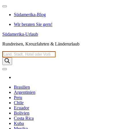
Zum
Inhalt
Südamerika-Blog
springen
Wir beraten Sie gern!
Südamerika-Urlaub
Rundreisen, Kreuzfahrten & Länderurlaub
Products
search
Brasilien
Argentinien
Peru
Chile
Ecuador
Bolivien
Costa Rica
Kuba
Mexiko