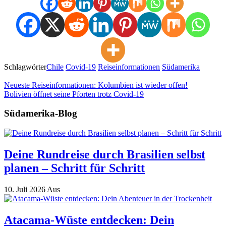
Schlagwörter
Chile
Covid-19
Reiseinformationen
Südamerika
Neueste Reiseinformationen: Kolumbien ist wieder offen!
Bolivien öffnet seine Pforten trotz Covid-19
Südamerika-Blog
Deine Rundreise durch Brasilien selbst
planen – Schritt für Schritt
10. Juli 2026
Aus
Atacama-Wüste entdecken: Dein