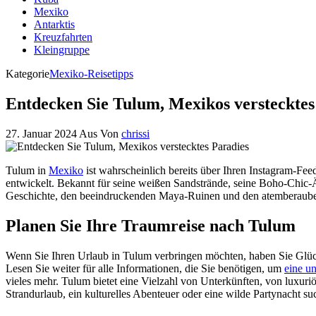
Mexiko
Antarktis
Kreuzfahrten
Kleingruppe
Kategorie
Mexiko-Reisetipps
Entdecken Sie Tulum, Mexikos verstecktes
27. Januar 2024
Aus
Von
chrissi
Tulum in
Mexiko
ist wahrscheinlich bereits über Ihren Instagram-Fee
entwickelt. Bekannt für seine weißen Sandstrände, seine Boho-Chic-Äs
Geschichte, den beeindruckenden Maya-Ruinen und den atemberauben
Planen Sie Ihre Traumreise nach Tulum
Wenn Sie Ihren Urlaub in Tulum verbringen möchten, haben Sie Glück! 
Lesen Sie weiter für alle Informationen, die Sie benötigen, um
eine u
vieles mehr. Tulum bietet eine Vielzahl von Unterkünften, von luxu
Strandurlaub, ein kulturelles Abenteuer oder eine wilde Partynacht s