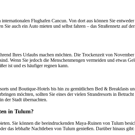
 internationalen Flughafen Cancun. Von dort aus können Sie entweder e
Sie auch ein Auto mieten und selbst fahren – das Straßennetz auf der 
rend Ihres Urlaubs machen möchten. Die Trockenzeit von November bis A
ind. Wenn Sie jedoch die Menschenmengen vermeiden und etwas Geld 
er ist und es häufiger regnen kann.
esorts und Boutique-Hotels bis hin zu gemütlichen Bed & Breakfasts un
bringen möchten, sollten Sie eines der vielen Strandresorts in Betrach
in der Stadt übernachten.
ten in Tulum?
bieten. Sie können die beeindruckenden Maya-Ruinen von Tulum besichti
der das lebhafte Nachtleben von Tulum genießen. Darüber hinaus gibt 