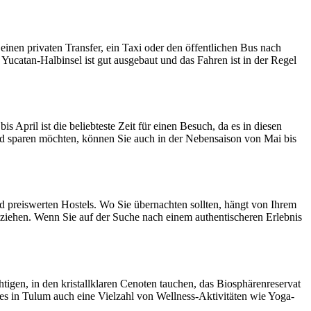
inen privaten Transfer, ein Taxi oder den öffentlichen Bus nach
Yucatan-Halbinsel ist gut ausgebaut und das Fahren ist in der Regel
pril ist die beliebteste Zeit für einen Besuch, da es in diesen
sparen möchten, können Sie auch in der Nebensaison von Mai bis
d preiswerten Hostels. Wo Sie übernachten sollten, hängt von Ihrem
t ziehen. Wenn Sie auf der Suche nach einem authentischeren Erlebnis
gen, in den kristallklaren Cenoten tauchen, das Biosphärenreservat
es in Tulum auch eine Vielzahl von Wellness-Aktivitäten wie Yoga-