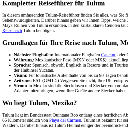
Kompletter Reiseführer für Tulum
In diesem umfassenden Tulum-Reiseführer finden Sie alles, was Sie f
Sehenswürdigkeiten. Darüber hinaus geben wir Ihnen Tipps, welche Ja
Maya-Ruinen von Tulum erkunden, in den kristallklaren Cenoten tau
Reise nach
Tulum benötigen.
Grundlagen für Ihre Reise nach Tulum, M
Nächster Flughafen:
Internationaler Flughafen
Cancun
, oder
Währung:
Mexikanischer Peso (MXN oder MX$); aktuell liegt
Sprache:
Spanisch, obwohl Englisch in Resorts und in Tourist
der Halbinsel Yucatan.
Visum:
Für touristische Aufenthalte von bis zu 90 Tagen benöt
Zeitzone:
EST (GMT-5) Vergessen Sie nicht, Ihre Uhr entspr
Strom:
In Mexiko sind die Steckdosen und Stecker vom norda
Adapter mitzubringen, wenn Ihre Geräte andere Stecker haben.
Wo liegt Tulum, Mexiko?
Tulum liegt im Bundesstaat Quintana Roo entlang eines herrlichen Ab
65 Kilometer südlich von
Playa del Carmen
. Tulum ist bekannt für s
Wäldern. Darüber hinaus ist Tulum Heimat einiger der beeindruckend