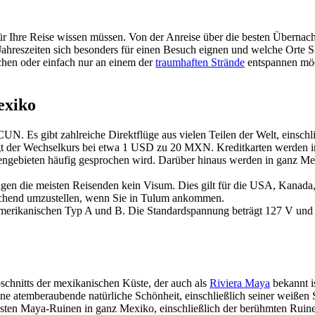
ür Ihre Reise wissen müssen. Von der Anreise über die besten Übernac
hreszeiten sich besonders für einen Besuch eignen und welche Orte Sie
chen oder einfach nur an einem der
traumhaften Strände
entspannen möch
exiko
 CUN. Es gibt zahlreiche Direktflüge aus vielen Teilen der Welt, einsc
 der Wechselkurs bei etwa 1 USD zu 20 MXN. Kreditkarten werden in d
engebieten häufig gesprochen wird. Darüber hinaus werden in ganz Me
igen die meisten Reisenden kein Visum. Dies gilt für die USA, Kanada
echend umzustellen, wenn Sie in Tulum ankommen.
merikanischen Typ A und B. Die Standardspannung beträgt 127 V und 
schnitts der mexikanischen Küste, der auch als
Riviera Maya
bekannt i
eine atemberaubende natürliche Schönheit, einschließlich seiner weißen
sten Maya-Ruinen in ganz Mexiko, einschließlich der berühmten Ruinen