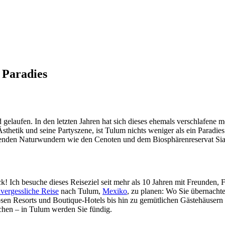
 Paradies
d gelaufen. In den letzten Jahren hat sich dieses ehemals verschlafene
thetik und seine Partyszene, ist Tulum nichts weniger als ein Paradie
den Naturwundern wie den Cenoten und dem Biosphärenreservat Sian K
Ich besuche dieses Reiseziel seit mehr als 10 Jahren mit Freunden, Fa
nvergessliche Reise
nach Tulum,
Mexiko
, zu planen: Wo Sie übernacht
riösen Resorts und Boutique-Hotels bis hin zu gemütlichen Gästehäuser
uchen – in Tulum werden Sie fündig.