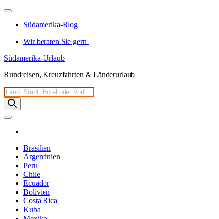
Zum
Inhalt
Südamerika-Blog
springen
Wir beraten Sie gern!
Südamerika-Urlaub
Rundreisen, Kreuzfahrten & Länderurlaub
Products
search
Brasilien
Argentinien
Peru
Chile
Ecuador
Bolivien
Costa Rica
Kuba
Mexiko