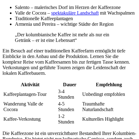
Salento – malerisches Dorf im Herzen der Kaffeezone
Valle de Cocora –
spektakuläre Landschaft
mit Wachspalmen
Traditionelle Kaffeeplantagen
Armenia und Pereira – wichtige Städte der Region
„Der kolumbianische Kaffee ist mehr als nur ein
Getränk – er ist eine Lebensart“
Ein Besuch auf einer traditionellen Kaffeefarm ermöglicht tiefe
Einblicke in den Anbau und die Produktion. Lernen Sie die
komplexe Reise vom Kaffeesamen bis zur fertigen Tasse kennen.
Verkostungen und geführte Touren zeigen die Leidenschaft der
lokalen Kaffeebauern.
Aktivität
Dauer
Empfehlung
3-4
Kaffeeplantagen-Tour
Unbedingt empfohlen
Stunden
Wanderung Valle de
4-5
Traumhafte
Cocora
Stunden
Naturlandschaft
1-2
Kaffee-Verkostung
Kulturelles Highlight
Stunden
Die Kaffeezone ist ein unverzichtbarer Bestandteil Ihrer Kolumbien-
Rundreise. Sie bietet nicht nur kulinarische Genüsse, sondern auch