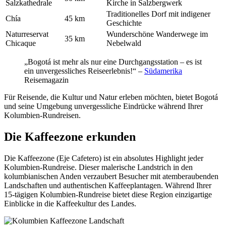
Salzkathedrale
Kirche in Salzbergwerk
Traditionelles Dorf mit indigener
Chía
45 km
Geschichte
Naturreservat
Wunderschöne Wanderwege im
35 km
Chicaque
Nebelwald
„Bogotá ist mehr als nur eine Durchgangsstation – es ist
ein unvergessliches Reiseerlebnis!“ –
Südamerika
Reisemagazin
Für Reisende, die Kultur und Natur erleben möchten, bietet Bogotá
und seine Umgebung unvergessliche Eindrücke während Ihrer
Kolumbien-Rundreisen.
Die Kaffeezone erkunden
Die Kaffeezone (Eje Cafetero) ist ein absolutes Highlight jeder
Kolumbien-Rundreise. Dieser malerische Landstrich in den
kolumbianischen Anden verzaubert Besucher mit atemberaubenden
Landschaften und authentischen Kaffeeplantagen. Während Ihrer
15-tägigen Kolumbien-Rundreise bietet diese Region einzigartige
Einblicke in die Kaffeekultur des Landes.