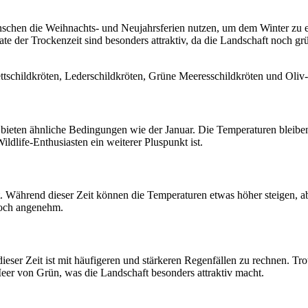
enschen die Weihnachts- und Neujahrsferien nutzen, um dem Winter zu e
e der Trockenzeit sind besonders attraktiv, da die Landschaft noch grün
tschildkröten, Lederschildkröten, Grüne Meeresschildkröten und Oliv-
d bieten ähnliche Bedingungen wie der Januar. Die Temperaturen bleib
ildlife-Enthusiasten ein weiterer Pluspunkt ist.
. Während dieser Zeit können die Temperaturen etwas höher steigen, ab
noch angenehm.
eser Zeit ist mit häufigeren und stärkeren Regenfällen zu rechnen. Tr
eer von Grün, was die Landschaft besonders attraktiv macht.