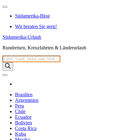
Zum
Inhalt
Südamerika-Blog
springen
Wir beraten Sie gern!
Südamerika-Urlaub
Rundreisen, Kreuzfahrten & Länderurlaub
Products
search
Brasilien
Argentinien
Peru
Chile
Ecuador
Bolivien
Costa Rica
Kuba
Mexiko