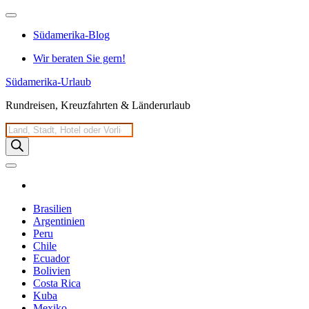
Zum
Inhalt
Südamerika-Blog
springen
Wir beraten Sie gern!
Südamerika-Urlaub
Rundreisen, Kreuzfahrten & Länderurlaub
Products
search
Brasilien
Argentinien
Peru
Chile
Ecuador
Bolivien
Costa Rica
Kuba
Mexiko