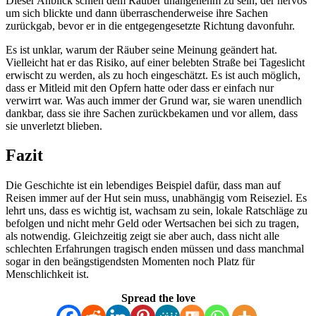
Dieser Anblick schien dem Räuber unangenehm zu sein, der nervös
um sich blickte und dann überraschenderweise ihre Sachen
zurückgab, bevor er in die entgegengesetzte Richtung davonfuhr.
Es ist unklar, warum der Räuber seine Meinung geändert hat.
Vielleicht hat er das Risiko, auf einer belebten Straße bei Tageslicht
erwischt zu werden, als zu hoch eingeschätzt. Es ist auch möglich,
dass er Mitleid mit den Opfern hatte oder dass er einfach nur
verwirrt war. Was auch immer der Grund war, sie waren unendlich
dankbar, dass sie ihre Sachen zurückbekamen und vor allem, dass
sie unverletzt blieben.
Fazit
Die Geschichte ist ein lebendiges Beispiel dafür, dass man auf
Reisen immer auf der Hut sein muss, unabhängig vom Reiseziel. Es
lehrt uns, dass es wichtig ist, wachsam zu sein, lokale Ratschläge zu
befolgen und nicht mehr Geld oder Wertsachen bei sich zu tragen,
als notwendig. Gleichzeitig zeigt sie aber auch, dass nicht alle
schlechten Erfahrungen tragisch enden müssen und dass manchmal
sogar in den beängstigendsten Momenten noch Platz für
Menschlichkeit ist.
Spread the love