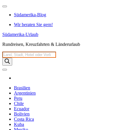
Zum
Inhalt
Südamerika-Blog
springen
Wir beraten Sie gern!
Südamerika-Urlaub
Rundreisen, Kreuzfahrten & Länderurlaub
Products
search
Brasilien
Argentinien
Peru
Chile
Ecuador
Bolivien
Costa Rica
Kuba
Mexiko